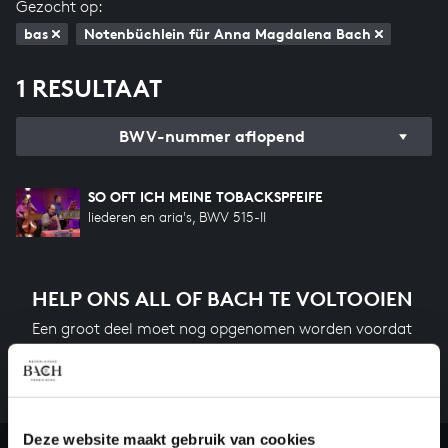
Gezocht op:
bas
Notenbüchlein für Anna Magdalena Bach
1 RESULTAAT
BWV-nummer aflopend
SO OFT ICH MEINE TOBACKSPFEIFE
liederen en aria's, BWV 515-II
HELP ONS ALL OF BACH TE VOLTOOIEN
Een groot deel moet nog opgenomen worden voordat
het gehele oeuvre van Bach online staat. Dit redden
we niet zonder financiële steun van donateurs. Help
ons de muzikale nalatenschap van Bach te voltooien
en steun ons met een gift!
Deze website maakt gebruik van cookies