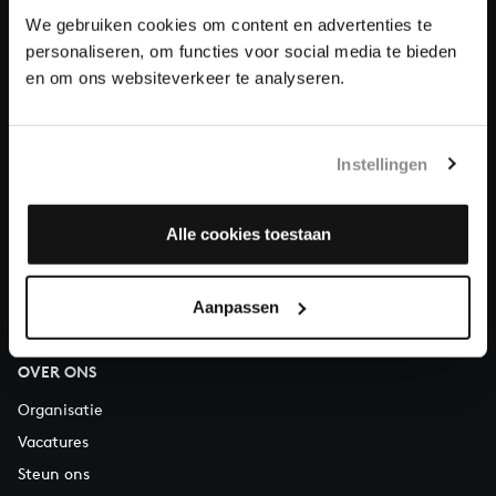
Doneren
We gebruiken cookies om content en advertenties te
personaliseren, om functies voor social media te bieden
en om ons websiteverkeer te analyseren.
Over All of Bach
Instellingen
VRAGEN?
E.
info@bachvereniging.nl
Alle cookies toestaan
T.
030 - 251 3413
Telefonisch bereikbaar van maandag t/m vrijdag van 9.30 tot
Aanpassen
12.30 uur
OVER ONS
Organisatie
Vacatures
Steun ons