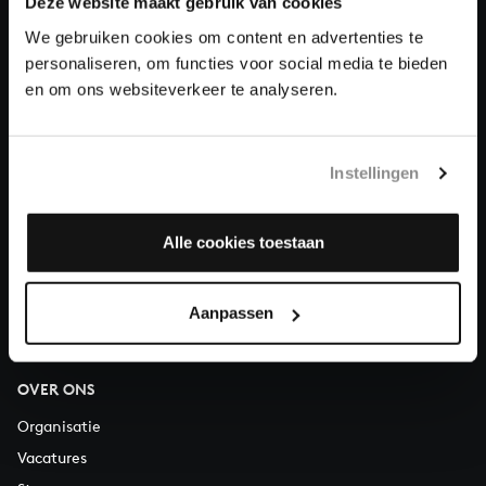
Deze website maakt gebruik van cookies
We gebruiken cookies om content en advertenties te
Doneren
personaliseren, om functies voor social media te bieden
en om ons websiteverkeer te analyseren.
Over All of Bach
Instellingen
VRAGEN?
Alle cookies toestaan
E.
info@bachvereniging.nl
T.
030 - 251 3413
Telefonisch bereikbaar van maandag t/m vrijdag van 9.30 tot
Aanpassen
12.30 uur
OVER ONS
Organisatie
Vacatures