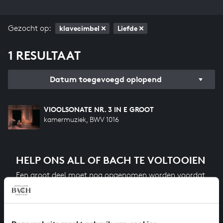
Gezocht op:
klavecimbel
Liefde
1 RESULTAAT
Datum toegevoegd oplopend
VIOOLSONATE NR. 3 IN E GROOT
kamermuziek, BWV 1016
HELP ONS ALL OF BACH TE VOLTOOIEN
Een groot deel moet nog opgenomen worden voordat
het gehele oeuvre van Bach online staat. Dit redden
we niet zonder financiële steun van donateurs. Help
ons de muzikale nalatenschap van Bach te voltooien
en steun ons met een gift!