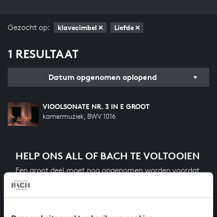
Gezocht op:
klavecimbel
Liefde
1 RESULTAAT
Datum opgenomen oplopend
VIOOLSONATE NR. 3 IN E GROOT
kamermuziek, BWV 1016
HELP ONS ALL OF BACH TE VOLTOOIEN
Een groot deel moet nog opgenomen worden voordat
het gehele oeuvre van Bach online staat. Dit redden
we niet zonder financiële steun van donateurs. Help
ons de muzikale nalatenschap van Bach te voltooien
en steun ons met een gift!