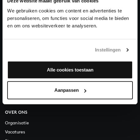
Deze website maakt gebruik van cookies
We gebruiken cookies om content en advertenties te
Doneren
personaliseren, om functies voor social media te bieden
en om ons websiteverkeer te analyseren.
Over All of Bach
Instellingen
VRAGEN?
Alle cookies toestaan
E.
info@bachvereniging.nl
T.
030 - 251 3413
Telefonisch bereikbaar van maandag t/m vrijdag van 9.30 tot
Aanpassen
12.30 uur
OVER ONS
Organisatie
Vacatures