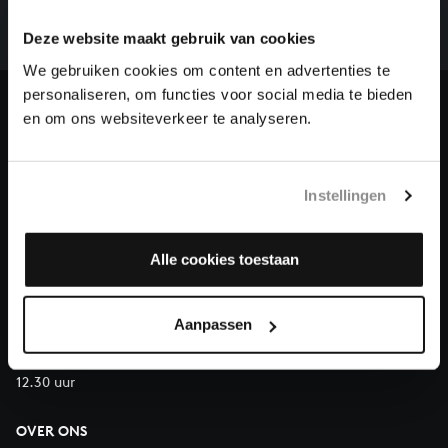
we niet zonder financiële steun van donateurs. Help
Deze website maakt gebruik van cookies
ons de muzikale nalatenschap van Bach te voltooien
We gebruiken cookies om content en advertenties te
en steun ons met een gift!
personaliseren, om functies voor social media te bieden
en om ons websiteverkeer te analyseren.
Doneren
Over All of Bach
Instellingen
Alle cookies toestaan
VRAGEN?
E.
info@bachvereniging.nl
T.
030 - 251 3413
Aanpassen
Telefonisch bereikbaar van maandag t/m vrijdag van 9.30 tot
12.30 uur
OVER ONS