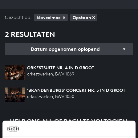
Gezocht op:
klavecimbel
Opstaan
2 RESULTATEN
Datum opgenomen oplopend
ORKESTSUITE NR. 4 IN D GROOT
orkestwerken, BWV 1069
'BRANDENBURGS' CONCERT NR. 5 IN D GROOT
orkestwerken, BWV 1050
HELP ONS ALL OF BACH TE VOLTOOIEN
Een groot deel moet nog opgenomen worden voordat
het gehele oeuvre van Bach online staat. Dit redden