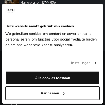
klavierwerken, BWV 806
HELP ONS ALL OF BACH TE VOLTOOIEN
Deze website maakt gebruik van cookies
Een groot deel moet nog opgenomen worden voordat
We gebruiken cookies om content en advertenties te
het gehele oeuvre van Bach online staat. Dit redden
personaliseren, om functies voor social media te bieden
we niet zonder financiële steun van donateurs. Help
en om ons websiteverkeer te analyseren.
ons de muzikale nalatenschap van Bach te voltooien
en steun ons met een gift!
Doneren
Instellingen
Over All of Bach
Alle cookies toestaan
Aanpassen
VRAGEN?