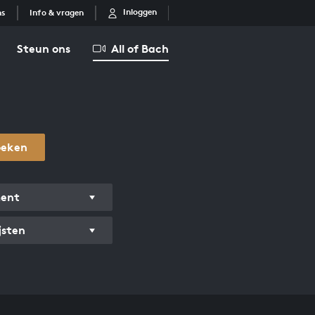
Inloggen
ns
Info & vragen
Steun ons
All of Bach
oeken
ment
jsten