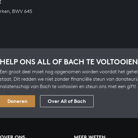
E
erken, BWV 645
HELP ONS ALL OF BACH TE VOLTOOIEN
Een groot deel moet nog opgenomen worden voordat het gehel
staat. Dit redden we niet zonder financiële steun van donateur
nalatenschap van Bach te voltooien en steun ons met een gift!
Doneren
Over All of Bach
OVER ONS
MEER WETEN