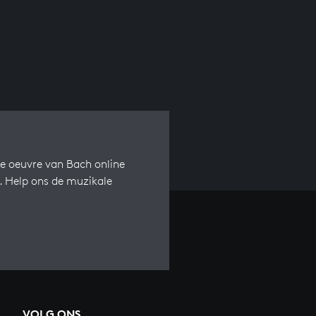
e oeuvre van Bach online
s. Help ons de muzikale
VOLG ONS