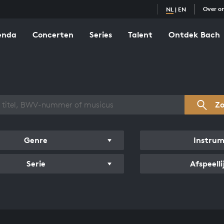
Over o
NL
|
EN
enda
Concerten
Series
Talent
Ontdek Bach
zicht werken
Z
Genre
Instru
Serie
Afspeelli