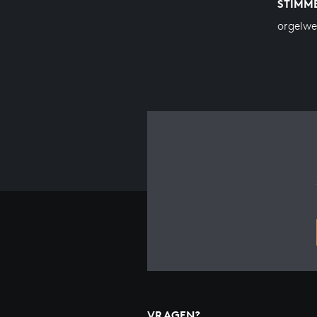
STIMM
orgelw
VRAGEN?