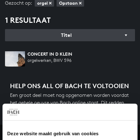
Gezocht op:
orgel
Opstaan
1 RESULTAAT
Titel
CONCERT IN D KLEIN
orgelwerken, BWV 596
HELP ONS ALL OF BACH TE VOLTOOIEN
Een groot deel moet nog opgenomen worden voordat
het gehele oeuvre van Bach online staat. Dit redden
we niet zonder financiële steun van donateurs. Help
ons de muzikale nalatenschap van Bach te voltooien
en steun ons met een gift!
Deze website maakt gebruik van cookies
Doneren