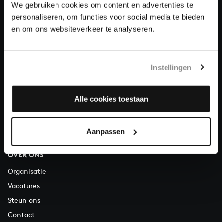
We gebruiken cookies om content en advertenties te
personaliseren, om functies voor social media te bieden
Over All of Bach
en om ons websiteverkeer te analyseren.
Instellingen
VRAGEN?
E.
info@bachvereniging.nl
Alle cookies toestaan
T.
030 - 251 3413
Telefonisch bereikbaar van maandag t/m vrijdag van 9.30 tot
12.30 uur
Aanpassen
OVER ONS
Organisatie
Vacatures
Steun ons
Contact