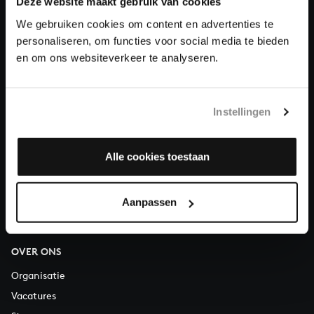
Deze website maakt gebruik van cookies
We gebruiken cookies om content en advertenties te
Doneren
personaliseren, om functies voor social media te bieden
en om ons websiteverkeer te analyseren.
Over All of Bach
Instellingen
VRAGEN?
Alle cookies toestaan
E.
info@bachvereniging.nl
T.
030 - 251 3413
Telefonisch bereikbaar van maandag t/m vrijdag van 9.30 tot
Aanpassen
12.30 uur
OVER ONS
Organisatie
Vacatures