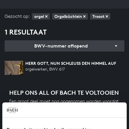
Gezocht op:
orgel
Orgelbüchlein
Troost
1 RESULTAAT
BWV-nummer aflopend
HERR GOTT, NUN SCHLEUSS DEN HIMMEL AUF
orgelwerken, BWV 617
HELP ONS ALL OF BACH TE VOLTOOIEN
Een groot deel moet nog opgenomen worden voordat
het gehele oeuvre van Bach online staat. Dit redden
we niet zonder financiële steun van donateurs. Help
ons de muzikale nalatenschap van Bach te voltooien
en steun ons met een gift!