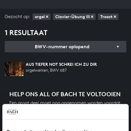
Gezocht op:
orgel
Clavier-Übung III
Troost
1 RESULTAAT
BWV-nummer oplopend
AUS TIEFER NOT SCHREI ICH ZU DIR
orgelwerken, BWV 687
HELP ONS ALL OF BACH TE VOLTOOIEN
Een groot deel moet nog opgenomen worden voordat
het gehele oeuvre van Bach online staat. Dit redden
we niet zonder financiële steun van donateurs. Help
ons de muzikale nalatenschap van Bach te voltooien
en steun ons met een gift!