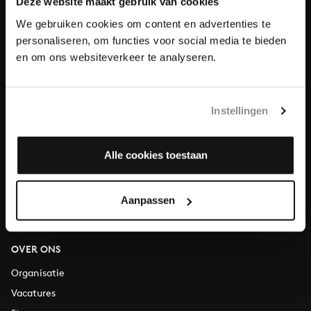
Deze website maakt gebruik van cookies
We gebruiken cookies om content en advertenties te
Doneren
personaliseren, om functies voor social media te bieden
en om ons websiteverkeer te analyseren.
Over All of Bach
Instellingen
VRAGEN?
Alle cookies toestaan
E.
info@bachvereniging.nl
T.
030 - 251 3413
Telefonisch bereikbaar van maandag t/m vrijdag van 9.30 tot
Aanpassen
12.30 uur
OVER ONS
Organisatie
Vacatures