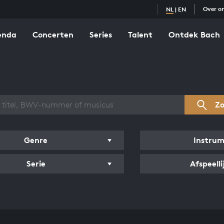
Over o
NL
|
EN
enda
Concerten
Series
Talent
Ontdek Bach
zicht werken
Z
Genre
Instru
Serie
Afspeelli