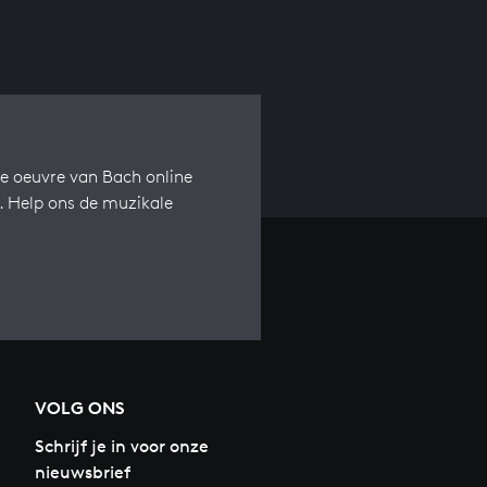
e oeuvre van Bach online
s. Help ons de muzikale
VOLG ONS
Schrijf je in voor onze
nieuwsbrief