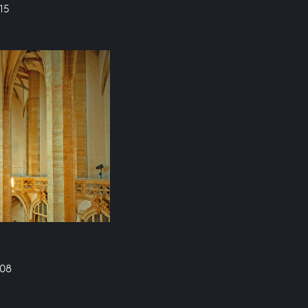
15
608