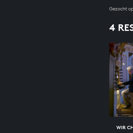
Gezocht op
4 RE
WIR C