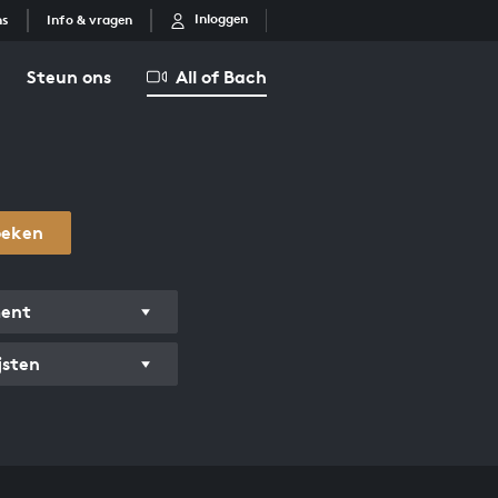
Inloggen
ns
Info & vragen
Steun ons
All of Bach
oeken
ment
jsten