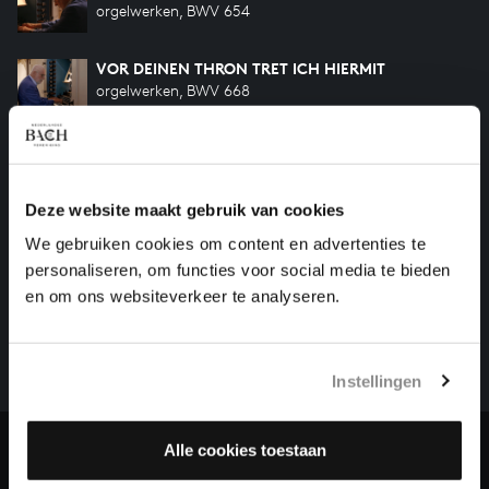
orgelwerken, BWV 654
VOR DEINEN THRON TRET ICH HIERMIT
orgelwerken, BWV 668
Vorige
Deze website maakt gebruik van cookies
We gebruiken cookies om content en advertenties te
personaliseren, om functies voor social media te bieden
HELP ONS ALL OF BACH TE VOLTOOIEN
en om ons websiteverkeer te analyseren.
Een groot deel moet nog opgenomen worden voordat
het gehele oeuvre van Bach online staat. Dit redden
we niet zonder financiële steun van donateurs. Help
Instellingen
ons de muzikale nalatenschap van Bach te voltooien
en steun ons met een gift!
Alle cookies toestaan
Doneren