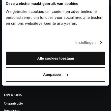
Deze website maakt gebruik van cookies
en steun ons met een gift!
We gebruiken cookies om content en advertenties te
Doneren
personaliseren, om functies voor social media te bieden
en om ons websiteverkeer te analyseren.
Over All of Bach
Instellingen
VRAGEN?
Alle cookies toestaan
E.
info@bachvereniging.nl
T.
030 - 251 3413
Aanpassen
Telefonisch bereikbaar van maandag t/m vrijdag van 9.30 tot
12.30 uur
OVER ONS
Organisatie
Vacatures