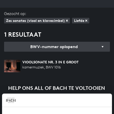
Gezocht op:
Zes sonates (viool en klavecimbel)
Liefde
1 RESULTAAT
BWV-nummer oplopend
VIOOLSONATE NR. 3 IN E GROOT
kamermuziek, BWV 1016
HELP ONS ALL OF BACH TE VOLTOOIEN
Een groot deel moet nog opgenomen worden voordat
het gehele oeuvre van Bach online staat. Dit redden
we niet zonder financiële steun van donateurs. Help
ons de muzikale nalatenschap van Bach te voltooien