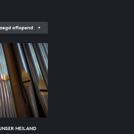
oegd aflopend
 UNSER HEILAND