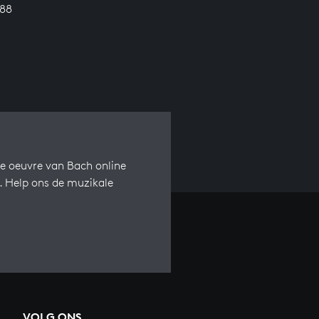
688
e oeuvre van Bach online
s. Help ons de muzikale
VOLG ONS