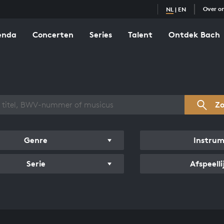
Over o
NL
|
EN
enda
Concerten
Series
Talent
Ontdek Bach
zicht werken
Z
Genre
Instru
Serie
Afspeelli