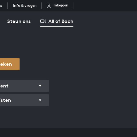
Inloggen
ns
Info & vragen
Steun ons
All of Bach
oeken
ment
jsten