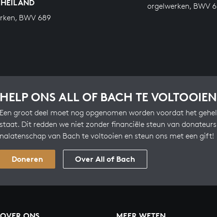
 HEILAND
orgelwerken, BWV 
erken, BWV 689
HELP ONS ALL OF BACH TE VOLTOOIEN
Een groot deel moet nog opgenomen worden voordat het gehel
staat. Dit redden we niet zonder financiële steun van donateur
nalatenschap van Bach te voltooien en steun ons met een gift!
Doneren
Over All of Bach
OVER ONS
MEER WETEN