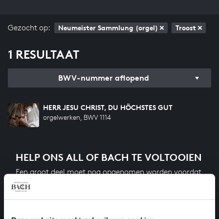
Gezocht op:
Neumeister Sammlung (orgel)
Troost
1 RESULTAAT
BWV-nummer aflopend
HERR JESU CHRIST, DU HÖCHSTES GUT
orgelwerken, BWV 1114
HELP ONS ALL OF BACH TE VOLTOOIEN
Een groot deel moet nog opgenomen worden voordat
het gehele oeuvre van Bach online staat. Dit redden
we niet zonder financiële steun van donateurs. Help
ons de muzikale nalatenschap van Bach te voltooien
en steun ons met een gift!