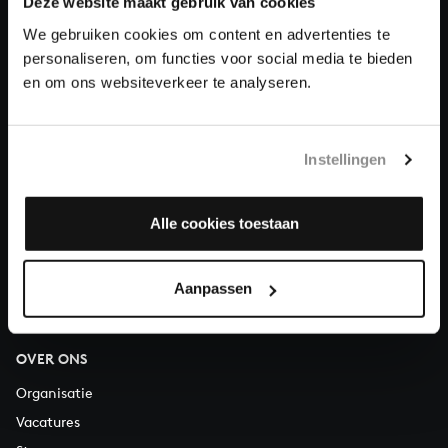
Deze website maakt gebruik van cookies
We gebruiken cookies om content en advertenties te
Doneren
personaliseren, om functies voor social media te bieden
en om ons websiteverkeer te analyseren.
Over All of Bach
Instellingen
VRAGEN?
Alle cookies toestaan
E.
info@bachvereniging.nl
T.
030 - 251 3413
Telefonisch bereikbaar van maandag t/m vrijdag van 9.30 tot
Aanpassen
12.30 uur
OVER ONS
Organisatie
Vacatures