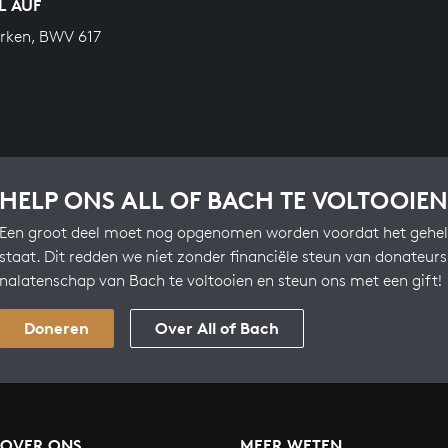
L AUF
rken, BWV 617
HELP ONS ALL OF BACH TE VOLTOOIEN
Een groot deel moet nog opgenomen worden voordat het gehel
staat. Dit redden we niet zonder financiële steun van donateur
nalatenschap van Bach te voltooien en steun ons met een gift!
Doneren
Over All of Bach
OVER ONS
MEER WETEN