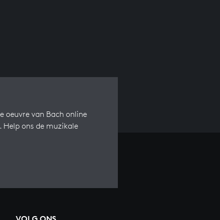
e oeuvre van Bach online
s. Help ons de muzikale
VOLG ONS