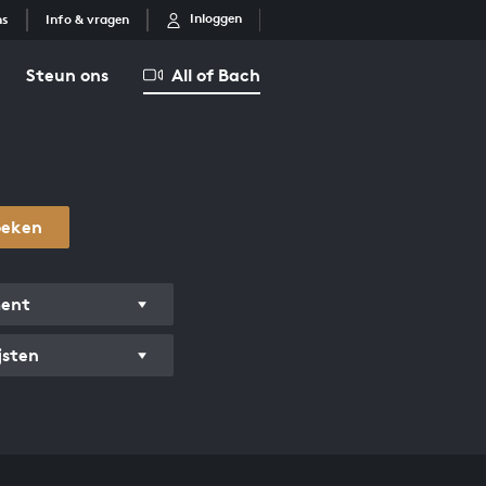
Inloggen
ns
Info & vragen
Steun ons
All of Bach
oeken
ment
jsten