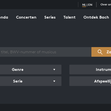
Over o
NL
|
EN
enda
Concerten
Series
Talent
Ontdek Bach
zicht werken
Z
Genre
Instru
Serie
Afspeelli