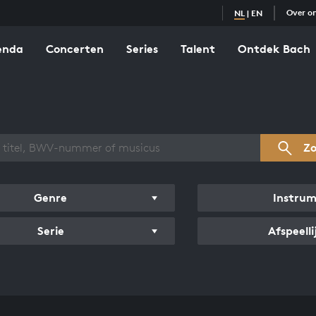
Over o
NL
|
EN
enda
Concerten
Series
Talent
Ontdek Bach
zicht werken
Z
Genre
Instru
Serie
Afspeelli