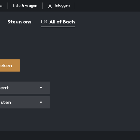
Inloggen
ns
Info & vragen
Steun ons
All of Bach
oeken
ment
jsten