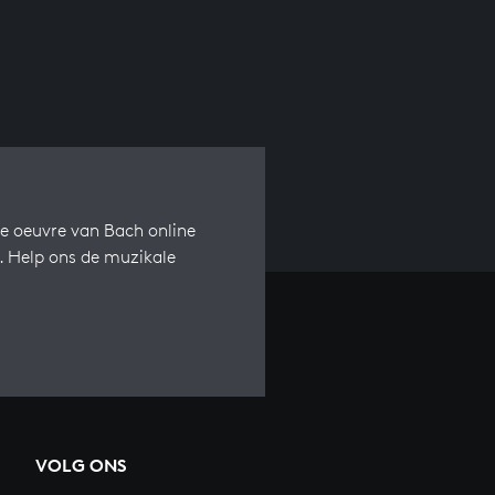
e oeuvre van Bach online
s. Help ons de muzikale
VOLG ONS