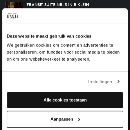
'FRANSE' SUITE NR. 3 IN B KLEIN
klavierwerken, BWV 814
HELP ONS ALL OF BACH TE VOLTOOIEN
Deze website maakt gebruik van cookies
Een groot deel moet nog opgenomen worden voordat
We gebruiken cookies om content en advertenties te
het gehele oeuvre van Bach online staat. Dit redden
personaliseren, om functies voor social media te bieden
we niet zonder financiële steun van donateurs. Help
en om ons websiteverkeer te analyseren.
ons de muzikale nalatenschap van Bach te voltooien
en steun ons met een gift!
Instellingen
Doneren
Over All of Bach
Alle cookies toestaan
Aanpassen
VRAGEN?