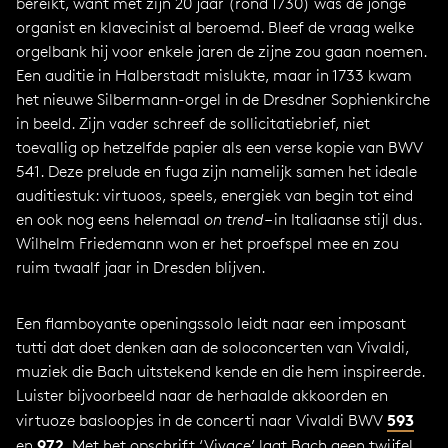
bereikt, want met zijn 20 jaar (rond 1730) was de jonge
organist en klavecinist al beroemd. Bleef de vraag welke
orgelbank hij voor enkele jaren de zijne zou gaan noemen.
Een auditie in Halberstadt mislukte, maar in 1733 kwam
het nieuwe Silbermann-orgel in de Dresdner Sophienkirche
in beeld. Zijn vader schreef de sollicitatiebrief, niet
toevallig op hetzelfde papier als een verse kopie van BWV
541. Deze prelude en fuga zijn namelijk samen het ideale
auditiestuk: virtuoos, speels, energiek van begin tot eind
en ook nog eens helemaal
on trend
– in Italiaanse stijl dus.
Wilhelm Friedemann won er het proefspel mee en zou
ruim twaalf jaar in Dresden blijven.
Een flamboyante openingssolo leidt naar een imposant
tutti dat doet denken aan de soloconcerten van Vivaldi,
muziek die Bach uitstekend kende en die hem inspireerde.
Luister bijvoorbeeld naar de herhaalde akkoorden en
593
virtuoze basloopjes in de concerti naar Vivaldi BWV
972
en
. Met het opschrift ‘Vivace’ laat Bach geen twijfel