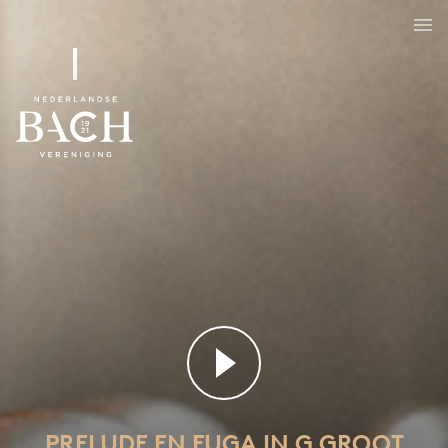
Prelude en fuga in G groot
BWV 541
PRELUDE EN FUGA IN G GROOT