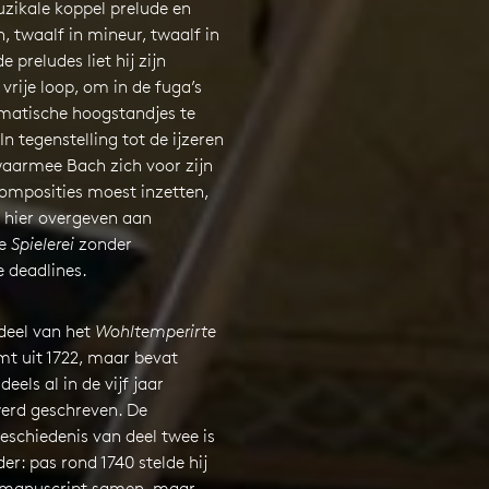
uzikale koppel prelude en
 twaalf in mineur, twaalf in
e preludes liet hij zijn
 vrije loop, om in de fuga’s
matische hoogstandjes te
In tegenstelling tot de ijzeren
waarmee Bach zich voor zijn
composities moest inzetten,
h hier overgeven aan
le
Spielerei
zonder
deadlines.
deel van het
Wohltemperirte
t uit 1722, maar bevat
eels al in de vijf jaar
erd geschreven. De
eschiedenis van deel twee is
er: pas rond 1740 stelde hij
 manuscript samen, maar