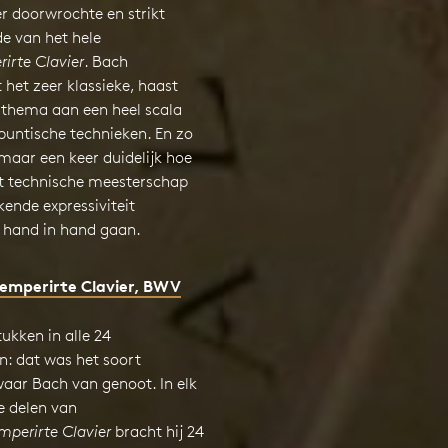
r doorwrochte en strikt
 van het hele
irte Clavier
. Bach
het zeer klassieke, haast
 thema aan een heel scala
puntische technieken. En zo
maar een keer duidelijk hoe
et technische meesterschap
ende expressiviteit
 hand in hand gaan.
emperirte Clavier
, BWV
tukken in alle 24
n: dat was het soort
waar Bach van genoot. In elk
e delen van
perirte Clavier
bracht hij 24