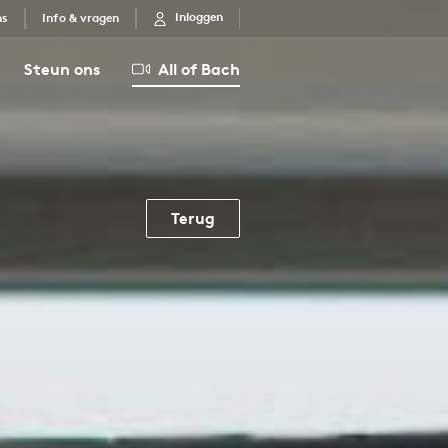
Inloggen
ns
Info & vragen
Steun ons
All of Bach
Terug