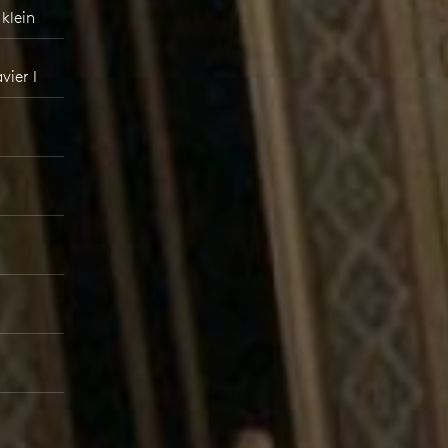
 klein
vier I