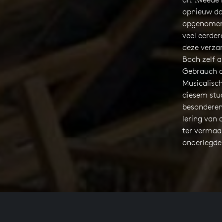
opnieuw dat
opgenomen 
veel eerder
deze verza
Bach zelf 
Gebrauch d
Musicalisch
diesem stu
besonderem 
lering van 
ter vermaak
onderlegde