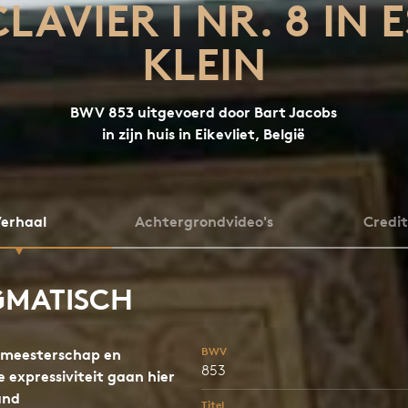
CLAVIER I NR. 8 IN E
KLEIN
BWV 853 uitgevoerd door Bart Jacobs
in zijn huis in Eikevliet, België
erhaal
Achtergrondvideo's
Credit
GMATISCH
BWV
 meesterschap en
853
expressiviteit gaan hier
and
Titel