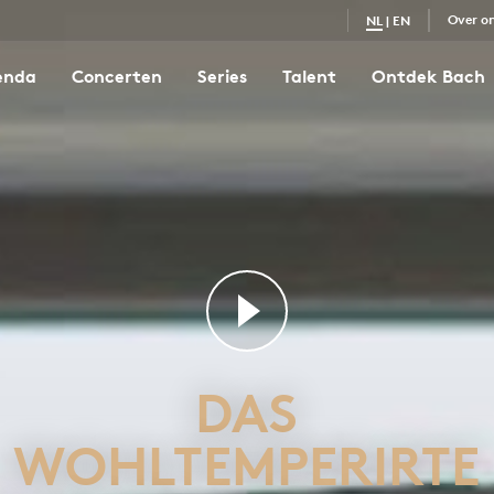
Over o
NL
|
EN
enda
Concerten
Series
Talent
Ontdek Bach
Das Wohltemperirte Clavier I nr. 8 in es klein
3
DAS
WOHLTEMPERIRTE