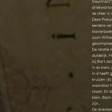
treurmars”.
driekwarts
de sfeer i
Deze Prelu
eerdere ver
klavierboek
zoon Wilh
gecompilee
De relatie 
duidelijk. 
bij Bart Ja
in es klei
in d heeft
kruizen (6
waardoor he
staan. En d
klein. Bac
zijn.
De drieste