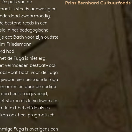
 De puls van de
Prins Bernhard Cultuurfonds
maat is steeds aanwezig en
s inderdaad zwaarmoedig.
de bestond reeds in een
sie in het pedagogische
je dat Bach voor zijn oudste
elm Friedemann
rd had.
met de Fuga is niet erg
Het vermoeden bestaat – ook
cobs – dat Bach voor de Fuga
n, gewoon een bestaande fuga
 genomen en daar de nodige
) aan heeft toegevoegd,
t stuk in dis klein kwam te
at klinkt hetzelfde als es
h kon ook heel pragmatisch
mmige Fuga is overigens een