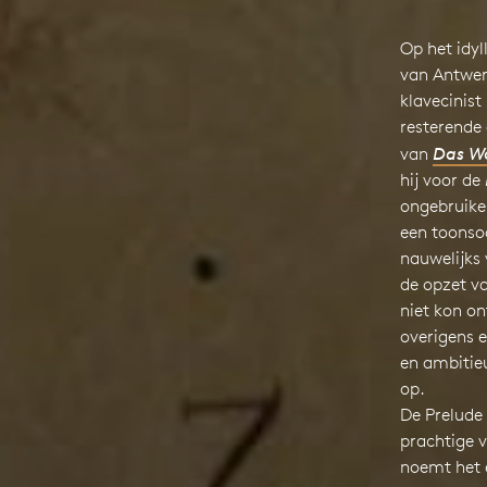
Op het idyl
van Antwer
klavecinist
resterende 
van
Das Wo
hij voor de
ongebruikel
een toonsoo
nauwelijks
de opzet va
niet kon on
overigens 
en ambitie
op.
De Prelude
prachtige v
noemt het 