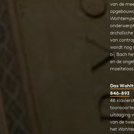
van de mee
opgebouwde
Wolhtemper
onderwerpt 
archaïsche
van contra
wordt nog 
bij Bach h
en de ongek
moeiteloos
Das Wohlt
846-893
48 klaviers
toonsoorte
uitdaging 
van de twe
het
Wohltem