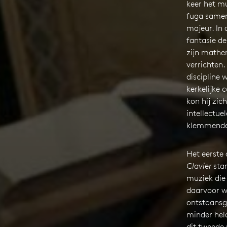
keer het m
fuga samen,
majeur. In d
fantasie de
zijn mathe
verrichten. 
discipline 
kerkelijke 
kon hij zic
intellectue
klemmende 
Het eerste 
Clavier
stam
muziek die d
daarvoor w
ontstaansg
minder held
dit tweede