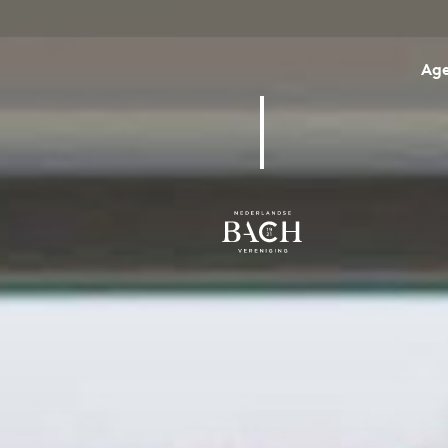
Ag
BWV 85