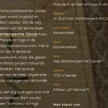
Prelude in es klein en fuga in dis
lische platteland ten zuiden
Bijnaam
pen woont organist en
nr. 8 uit Das Wohltemperirte Cla
 Bart Jacobs. Van de nog
delen van het eerste boek
Instrument
klavecimbel
hltemperirte Clavier
koos
Prelude en fuga
in de
Genre
ijke toonaard es klein. Het is
klavierwerken
rt die in de barok
Serie
 voorkomt, maar die gezien
Das Wohltemperirte Clavier I
n Bachs project natuurlijk
tbreken. Het leverde
Jaartal
een van de meer uitgebreide
1722 of eerder
uze bijdragen aan de bundel
Stad
Köthen (of Weimar?)
 is een erg gedragen stuk met
ersieringen. Bart Jacobs
een “tombeau-achtige
Met steun van