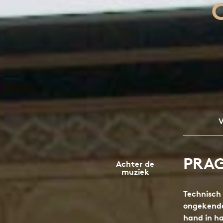
V
PRA
Achter de
muziek
Technisch
ongekende 
hand in h