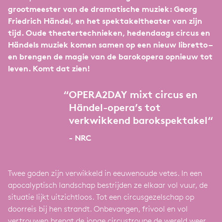
grootmeester van de dramatische muziek: Georg
Friedrich Händel, en het spektakeltheater van zijn
tijd. Oude theatertechnieken, hedendaags circus en
Händels muziek komen samen op een nieuw libretto –
en brengen de magie van de barokopera opnieuw tot
leven. Komt dat zien!
“
OPERA2DAY mixt circus en
Händel-opera’s tot
verkwikkend barokspektakel“
- NRC
Twee goden zijn verwikkeld in eeuwenoude vetes. In een
apocalyptisch landschap bestrijden ze elkaar vol vuur, de
situatie lijkt uitzichtloos. Tot een circusgezelschap op
doorreis bij hen strandt. Onbevangen, frivool en vol
vertrouwen brengt de jonge circustroupe de wereld weer