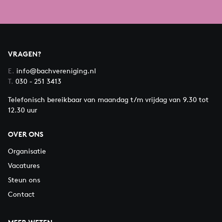
Armato, god van de oorlog: James Hall (countertenor)
Furiën en circustroupe: Maud Bessard Morandas
(sopraan, speelt ook De Zon), Joe Baker, Jean Charles
Gaume, Arend de Jonge, Luise Hoffmann, Mira Leonard
VRAGEN?
(circusartiesten)
E.
info@bachvereniging.nl
Understudies:
T.
030 - 251 3413
Ruoran Ma, Lilian Tong (sopraan), Lidor Mesika
Telefonisch bereikbaar van maandag t/m vrijdag van 9.30 tot
(countertenor)
12.30 uur
Alejandro García Bustos, Johanna Küster, Saana Tolonen
(circusartiesten)
OVER ONS
Organisatie
Vacatures
Steun ons
Contact