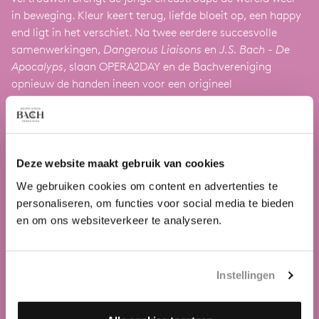
in beweging. Kleur keert terug, liefde bloeit op, een happy
end ligt in het verschiet. Na twee eerdere succesvolle
samenwerkingen,
Dangerous Liaisons
en
J.S. Bach - De
Apocalyps
, slaan OPERA2DAY en de Bachvereniging
opnieuw de handen ineen voor een origineel
barokspektakel.
Deze website maakt gebruik van cookies
We gebruiken cookies om content en advertenties te
personaliseren, om functies voor social media te bieden
en om ons websiteverkeer te analyseren.
Instellingen