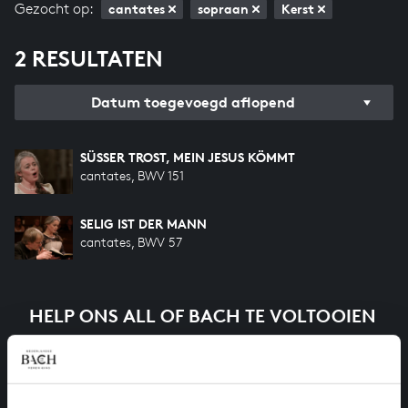
Gezocht op:
cantates
sopraan
Kerst
2 RESULTATEN
Datum toegevoegd aflopend
SÜSSER TROST, MEIN JESUS KÖMMT
cantates, BWV 151
SELIG IST DER MANN
cantates, BWV 57
HELP ONS ALL OF BACH TE VOLTOOIEN
Een groot deel moet nog opgenomen worden voordat
het gehele oeuvre van Bach online staat. Dit redden
we niet zonder financiële steun van donateurs. Help