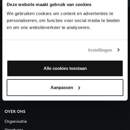
ons de muzikale nalatenschap van Bach te voltooien
Deze website maakt gebruik van cookies
en steun ons met een gift!
We gebruiken cookies om content en advertenties te
personaliseren, om functies voor social media te bieden
Doneren
en om ons websiteverkeer te analyseren.
Over All of Bach
Instellingen
VRAGEN?
Alle cookies toestaan
E.
info@bachvereniging.nl
T.
030 - 251 3413
Aanpassen
Telefonisch bereikbaar van maandag t/m vrijdag van 9.30 tot
12.30 uur
OVER ONS
Organisatie
Vacatures