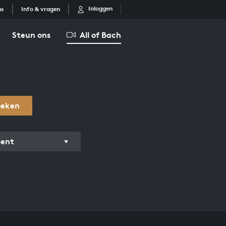
Inloggen
ns
Info & vragen
Steun ons
All of Bach
oeken
ment