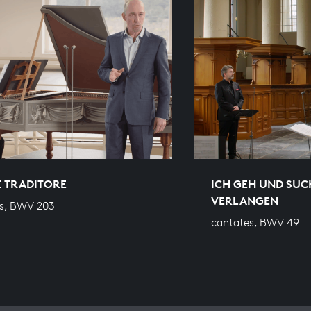
 TRADITORE
ICH GEH UND SUC
VERLANGEN
s, BWV 203
cantates, BWV 49