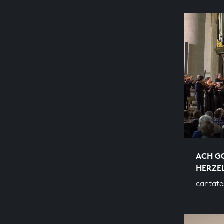
ACH G
HERZE
cantate