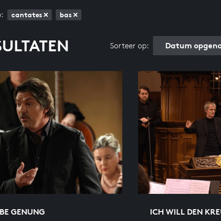
:
cantates
bas
SULTATEN
Datum opgeno
Sorteer op:
ABE GENUNG
ICH WILL DEN KR