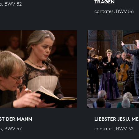
TRAGEN
s, BWV 82
cantates, BWV 56
IST DER MANN
LIEBSTER JESU, M
s, BWV 57
cantates, BWV 32