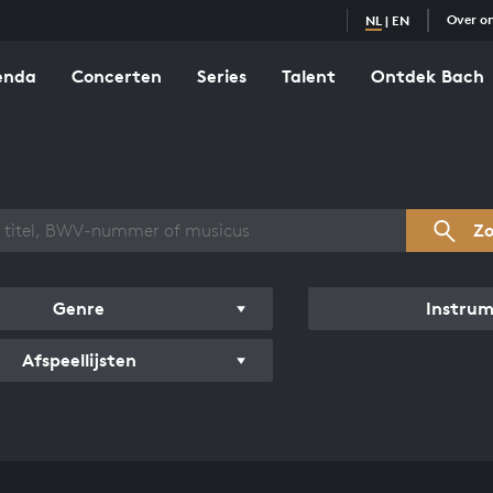
Over o
NL
|
EN
enda
Concerten
Series
Talent
Ontdek Bach
zicht werken
Z
Genre
Instru
Afspeellijsten