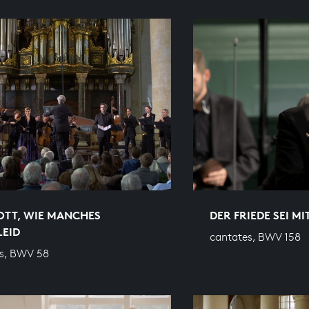
OTT, WIE MANCHES
DER FRIEDE SEI MI
LEID
cantates, BWV 158
s, BWV 58