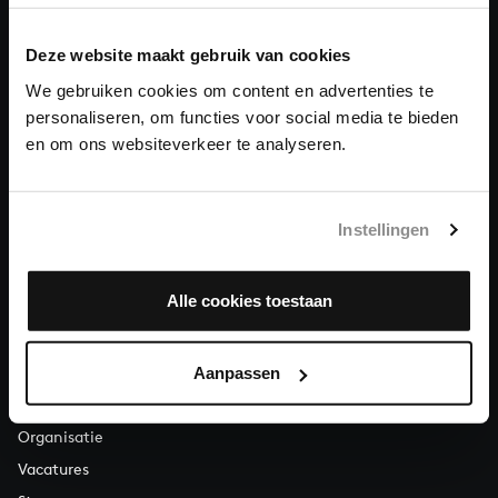
Doneren
Deze website maakt gebruik van cookies
We gebruiken cookies om content en advertenties te
Over All of Bach
personaliseren, om functies voor social media te bieden
en om ons websiteverkeer te analyseren.
VRAGEN?
Instellingen
E.
info@bachvereniging.nl
T.
030 - 251 3413
Alle cookies toestaan
Telefonisch bereikbaar van maandag t/m vrijdag van 9.30 tot
12.30 uur
Aanpassen
OVER ONS
Organisatie
Vacatures