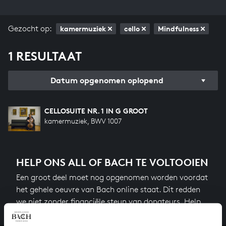
Gezocht op:
kamermuziek
cello
Mindfulness
1 RESULTAAT
Datum opgenomen oplopend
CELLOSUITE NR. 1 IN G GROOT
kamermuziek, BWV 1007
HELP ONS ALL OF BACH TE VOLTOOIEN
Een groot deel moet nog opgenomen worden voordat
het gehele oeuvre van Bach online staat. Dit redden
we niet zonder financiële steun van donateurs. Help
ons de muzikale nalatenschap van Bach te voltooien
en steun ons met een gift!