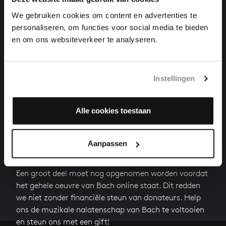
We gebruiken cookies om content en advertenties te
VIOOLSONATE NR. 5 IN F KLEIN
personaliseren, om functies voor social media te bieden
kamermuziek, BWV 1018
en om ons websiteverkeer te analyseren.
VIOOLSONATE IN F GROOT
kamermuziek, BWV 1022
Instellingen
Volgende
Alle cookies toestaan
Aanpassen
HELP ONS ALL OF BACH TE VOLTOOIEN
Een groot deel moet nog opgenomen worden voordat
het gehele oeuvre van Bach online staat. Dit redden
we niet zonder financiële steun van donateurs. Help
ons de muzikale nalatenschap van Bach te voltooien
en steun ons met een gift!