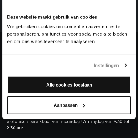
Een groot deel moet nog opgenomen worden voordat
het gehele oeuvre van Bach online staat. Dit redden
Deze website maakt gebruik van cookies
we niet zonder financiële steun van donateurs. Help
ons de muzikale nalatenschap van Bach te voltooien
We gebruiken cookies om content en advertenties te
en steun ons met een gift!
personaliseren, om functies voor social media te bieden
en om ons websiteverkeer te analyseren.
Doneren
Over All of Bach
Instellingen
Alle cookies toestaan
VRAGEN?
E.
info@bachvereniging.nl
Aanpassen
T.
030 - 251 3413
Telefonisch bereikbaar van maandag t/m vrijdag van 9.30 tot
12.30 uur