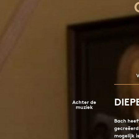
V
DIEP
Achter de
muziek
Bach heeft
gecreëerd
mogelijk i