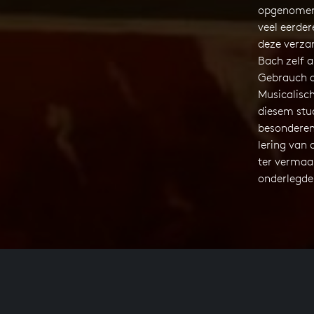
opgenomen 
veel eerder
deze verza
Bach zelf 
Gebrauch d
Musicalisch
diesem stu
besonderem 
lering van 
ter vermaak
onderlegde