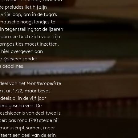
e preludes liet hij zijn
 vrije loop, om in de fuga’s
matische hoogstandjes te
In tegenstelling tot de ijzeren
waarmee Bach zich voor zijn
composities moest inzetten,
h hier overgeven aan
le
Spielerei
zonder
deadlines.
deel van het
Wohltemperirte
t uit 1722, maar bevat
eels al in de vijf jaar
erd geschreven. De
eschiedenis van deel twee is
er: pas rond 1740 stelde hij
 manuscript samen, maar
eert een deel van de erin