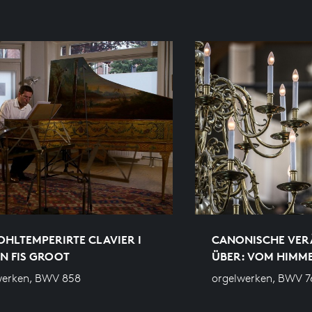
HLTEMPERIRTE CLAVIER I
CANONISCHE VE
 IN FIS GROOT
ÜBER: VOM HIMM
werken, BWV 858
orgelwerken, BWV 7