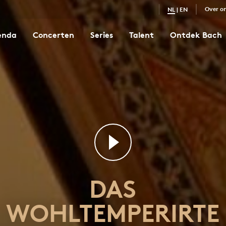
Over o
NL
|
EN
enda
Concerten
Series
Talent
Ontdek Bach
Das Wohltemperirte Clavier I nr. 12 in f klein
7
DAS
WOHLTEMPERIRTE