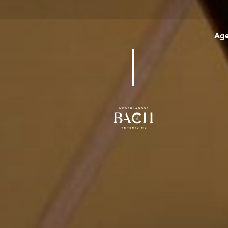
Ag
BWV 85