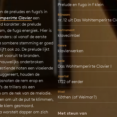
Prelude en fuga in f klein
 de preludes en fuga’s in
Bijnaam
mperirte Clavier
een
nr. 12 uit Das Wohltemperirte Cla
d karakter: de prelude
m, de fuga energiek. Hier is
Instrument
klavecimbel
anders: al vanaf de eerste
de sombere stemming er goed
Genre
lijft ook zo. De prelude lijkt
klavierwerken
iet vooruit te branden.
Serie
nauwelijks onderbroken
Das Wohltemperirte Clavier I
estiende noten een vloeiende
uggereert, houden de
Jaartal
basnoten de rem erop en
1722 of eerder
 de trillers als een
Stad
 om de nek van de melodie.
Köthen (of Weimar?)
gen om uit de put te klimmen,
de kiem gesmoord.
a worstelt dapper om zich
Met steun van