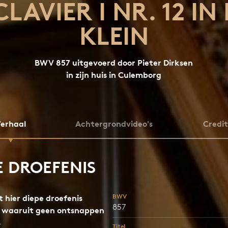
CLAVIER I NR. 12 IN 
KLEIN
BWV 857 uitgevoerd door Pieter Dirksen
in zijn huis in Culemborg
erhaal
Achtergrondvideo's
Credit
E DROEFENIS
BWV
 hier diepe droefenis
857
 waaruit geen ontsnappen
s
Titel