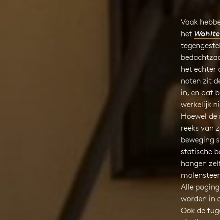
Vaak hebben
het
Wohlte
tegengestel
bedachtzaa
het echter 
noten zit 
in, en dat b
werkelijk n
Hoewel de 
reeks van z
beweging s
statische 
hangen zelfs
molensteen
Alle pogin
worden in 
Ook de fug