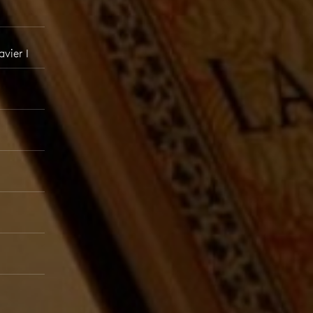
vier I