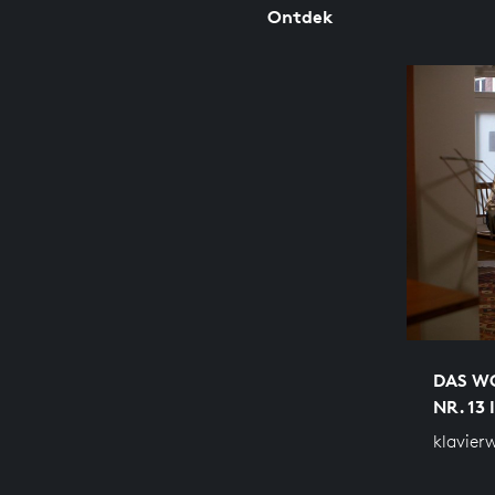
Ontdek
DAS WO
NR. 13
klavier