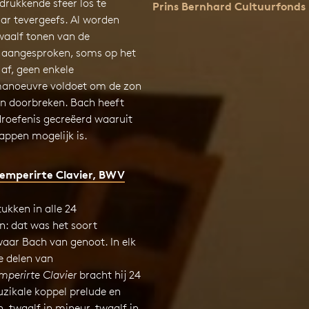
rdrukkende sfeer los te
Prins Bernhard Cultuurfonds
r tevergeefs. Al worden
twaalf tonen van de
 aangesproken, soms op het
af, geen enkele
manoeuvre voldoet om de zon
en doorbreken. Bach heeft
droefenis gecreëerd waaruit
appen mogelijk is.
emperirte Clavier, BWV
tukken in alle 24
n: dat was het soort
waar Bach van genoot. In elk
e delen van
perirte Clavier
bracht hij 24
uzikale koppel prelude en
 twaalf in mineur, twaalf in