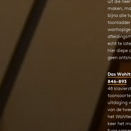
uit die nee
maken, maa
bijna alle 
toonladder
wanhopige 
afleidings
echt te lat
hier diepe 
geen ontsn
Das Wohlt
846-893
48 klaviers
toonsoorte
uitdaging 
van de twe
het
Wohltem
keer het m
fuga samen,