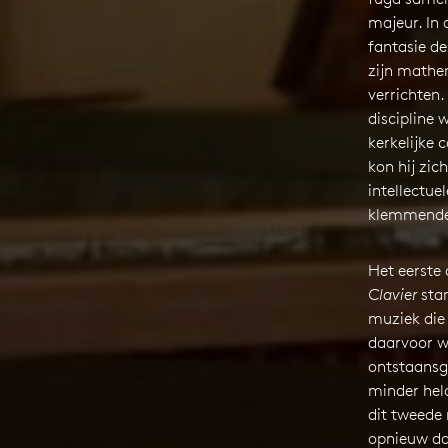
majeur. In d
fantasie de
zijn mathe
verrichten. 
discipline 
kerkelijke 
kon hij zic
intellectue
klemmende 
Het eerste 
Clavier
stam
muziek die d
daarvoor w
ontstaansg
minder held
dit tweede
opnieuw dat