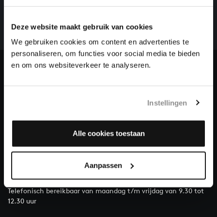
Een groot deel moet nog opgenomen worden voordat
het gehele oeuvre van Bach online staat. Dit redden
Deze website maakt gebruik van cookies
we niet zonder financiële steun van donateurs. Help
ons de muzikale nalatenschap van Bach te voltooien
We gebruiken cookies om content en advertenties te
en steun ons met een gift!
personaliseren, om functies voor social media te bieden
en om ons websiteverkeer te analyseren.
Doneren
Over All of Bach
Instellingen
Alle cookies toestaan
VRAGEN?
E.
info@bachvereniging.nl
Aanpassen
T.
030 - 251 3413
Telefonisch bereikbaar van maandag t/m vrijdag van 9.30 tot
12.30 uur