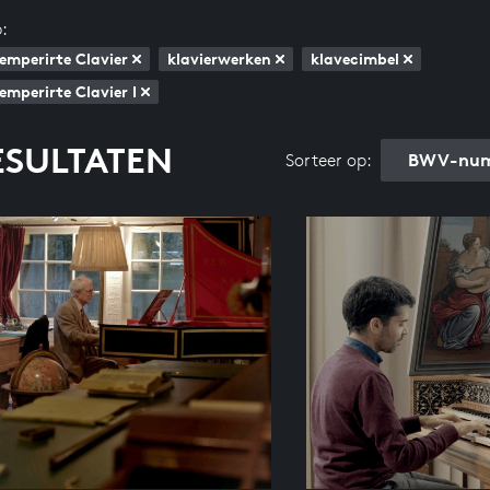
:
emperirte Clavier
klavierwerken
klavecimbel
mperirte Clavier I
ESULTATEN
BWV-num
Sorteer op: