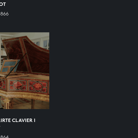
OOT
 866
RTE CLAVIER I
T
 864