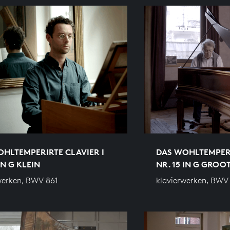
HLTEMPERIRTE CLAVIER I
DAS WOHLTEMPERI
IN G KLEIN
NR. 15 IN G GROO
werken, BWV 861
klavierwerken, BWV