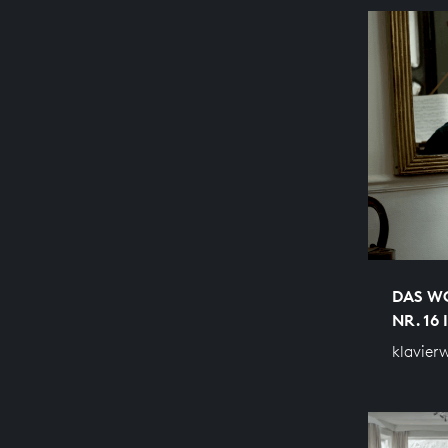
DAS WO
NR. 16 
klavier