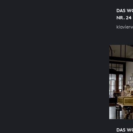
DAS WO
NR. 24 
klavier
DAS WO