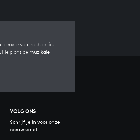
e oeuvre van Bach online
s. Help ons de muzikale
VOLG ONS
Schrijf je in voor onze
nieuwsbrief