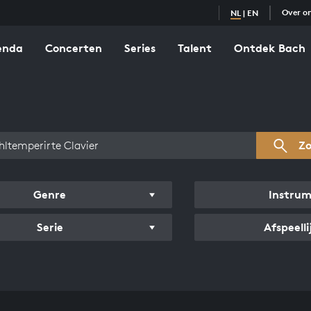
Over o
NL
|
EN
enda
Concerten
Series
Talent
Ontdek Bach
zicht werken
Z
Genre
Instru
Serie
Afspeelli