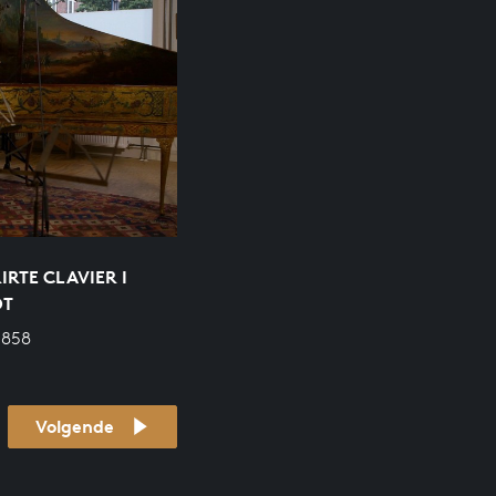
RTE CLAVIER I
OT
 858
Volgende