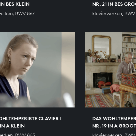
 IN BES KLEIN
NR. 21 IN BES GR
werken, BWV 867
klavierwerken, BWV
HLTEMPERIRTE CLAVIER I
DAS WOHLTEMPERI
 IN A KLEIN
NR. 19 IN A GROO
werken, BWV 865
klavierwerken, BWV