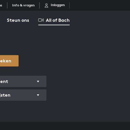
Inloggen
ns
Info & vragen
Steun ons
All of Bach
oeken
ment
jsten