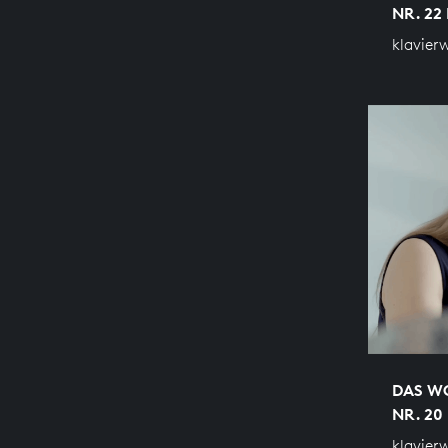
NR. 22
klavier
DAS WO
NR. 20
klavier