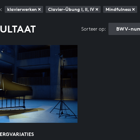
:
klavierwerken
Clavier-Übung I, II, IV
Mindfulness
SULTAAT
BWV-num
Sorteer op:
ERGVARIATIES