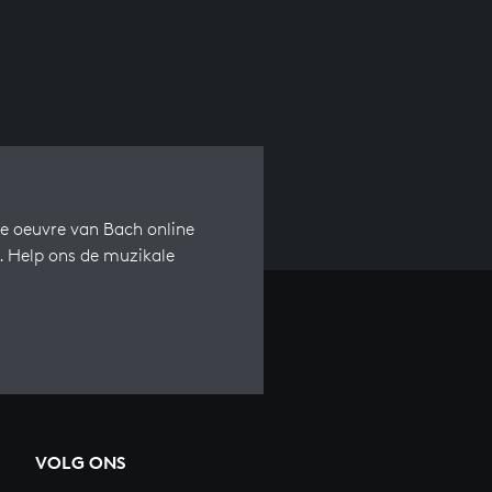
e oeuvre van Bach online
s. Help ons de muzikale
VOLG ONS