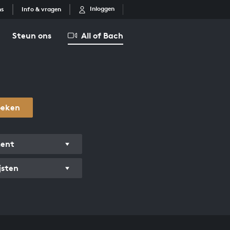
Inloggen
ns
Info & vragen
Steun ons
All of Bach
oeken
ment
jsten