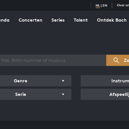
Over o
NL
|
EN
enda
Concerten
Series
Talent
Ontdek Bach
zicht werken
Z
Genre
Instru
Serie
Afspeelli