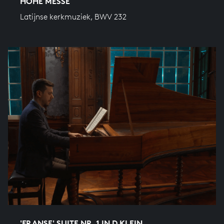
HOHE MESSE
Latijnse kerkmuziek, BWV 232
'FRANSE' SUITE NR. 1 IN D KLEIN