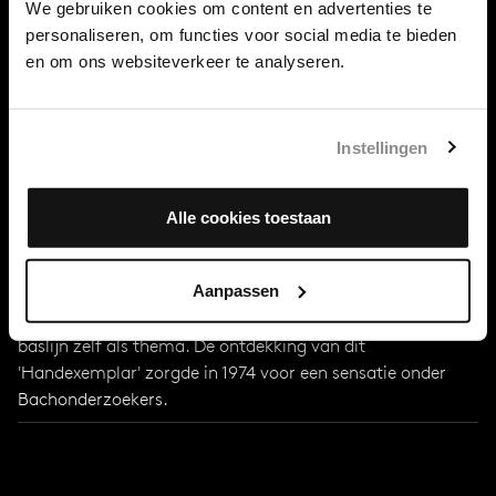
We gebruiken cookies om content en advertenties te
Jaartal
personaliseren, om functies voor social media te bieden
1741 (publicatie)
en om ons websiteverkeer te analyseren.
Stad
Leipzig
Instellingen
Eerste uitvoering
1741?
Alle cookies toestaan
Bijzonderheden
De Aria duikt al op in het Klavierbüchlein für Anna
Magdalena Bach (1725). De volledige Aria met variaties
Aanpassen
werden uitgegeven in 1741. Bachs eigen kopie van de
uitgave bevat tal van correcties, plus 14 canons met de
baslijn zelf als thema. De ontdekking van dit
'Handexemplar' zorgde in 1974 voor een sensatie onder
Bachonderzoekers.