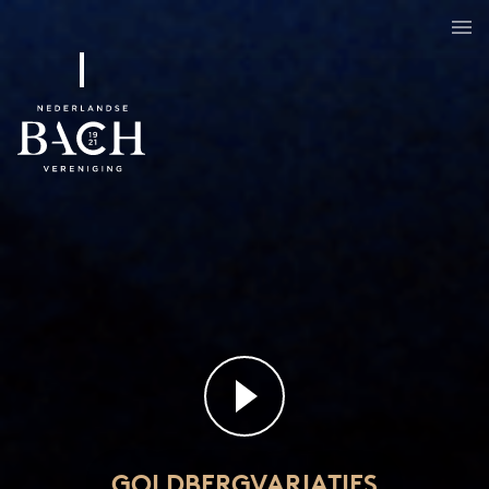
Goldbergvariaties
BWV 988
GOLDBERGVARIATIES