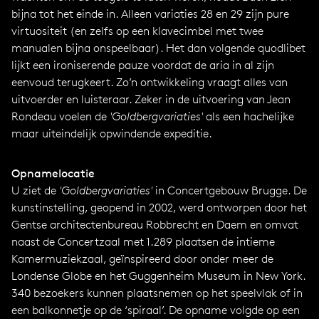
bijna tot het einde in. Alleen variaties 28 en 29 zijn pure
virtuositeit (en zelfs op een klavecimbel met twee
manualen bijna onspeelbaar). Het dan volgende quodlibet
lijkt een ironiserende pauze voordat de aria in al zijn
eenvoud terugkeert. Zo’n ontwikkeling vraagt alles van
uitvoerder en luisteraar. Zeker in de uitvoering van Jean
Rondeau voelen de
'
Goldbergvariaties'
als een hachelijke
maar uiteindelijk opwindende expeditie.
Opnamelocatie
U ziet de
'
Goldbergvariaties'
in Concertgebouw Brugge. De
kunstinstelling, geopend in 2002, werd ontworpen door het
Gentse architectenbureau Robbrecht en Daem en omvat
naast de Concertzaal met 1.289 plaatsen de intieme
Kamermuziekzaal, geïnspireerd door onder meer de
Londense Globe en het Guggenheim Museum in New York.
340 bezoekers kunnen plaatsnemen op het speelvlak of in
een balkonnetje op de ‘spiraal’. De opname volgde op een