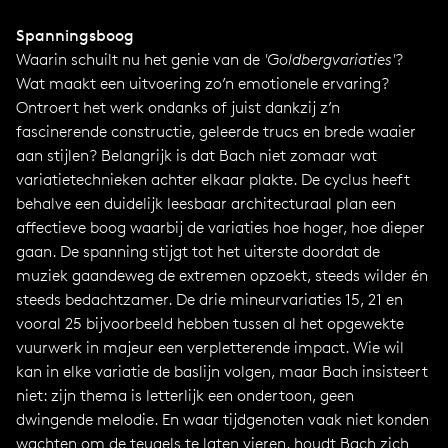
Spanningsboog
Waarin schuilt nu het genie van de
'Goldbergvariaties'
?
Wat maakt een uitvoering zo’n emotionele ervaring?
Ontroert het werk ondanks of juist dankzij z’n
fascinerende constructie, geleerde trucs en brede waaier
aan stijlen? Belangrijk is dat Bach niet zomaar wat
variatietechnieken achter elkaar plakte. De cyclus heeft
behalve een duidelijk leesbaar architecturaal plan een
affectieve boog waarbij de variaties hoe hoger, hoe dieper
gaan. De spanning stijgt tot het uiterste doordat de
muziek gaandeweg de extremen opzoekt, steeds wilder én
steeds bedachtzamer. De drie mineurvariaties 15, 21 en
vooral 25 bijvoorbeeld hebben tussen al het opgewekte
vuurwerk in majeur een verpletterende impact. Wie wil
kan in elke variatie de baslijn volgen, maar Bach insisteert
niet: zijn thema is letterlijk een ondertoon, geen
dwingende melodie. En waar tijdgenoten vaak niet konden
wachten om de teugels te laten vieren, houdt Bach zich