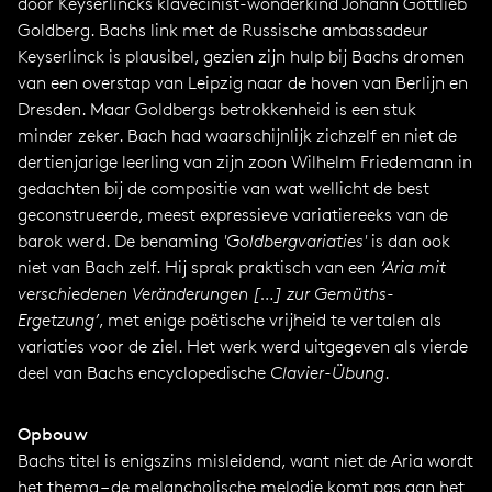
door Keyserlincks klavecinist-wonderkind Johann Gottlieb
Goldberg. Bachs link met de Russische ambassadeur
Keyserlinck is plausibel, gezien zijn hulp bij Bachs dromen
van een overstap van Leipzig naar de hoven van Berlijn en
Dresden. Maar Goldbergs betrokkenheid is een stuk
minder zeker. Bach had waarschijnlijk zichzelf en niet de
dertienjarige leerling van zijn zoon Wilhelm Friedemann in
gedachten bij de compositie van wat wellicht de best
geconstrueerde, meest expressieve variatiereeks van de
barok werd. De benaming
'
Goldbergvariaties'
is dan ook
niet van Bach zelf. Hij sprak praktisch van een
‘Aria mit
verschiedenen Veränderungen […] zur Gemüths-
Ergetzung’
, met enige poëtische vrijheid te vertalen als
variaties voor de ziel. Het werk werd uitgegeven als vierde
deel van Bachs encyclopedische
Clavier-Übung
.
Opbouw
Bachs titel is enigszins misleidend, want niet de Aria wordt
het thema – de melancholische melodie komt pas aan het