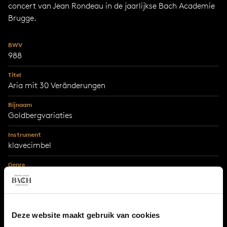
concert van Jean Rondeau in de jaarlijkse Bach Academie
Brugge.
BWV
988
Titel
Aria mit 30 Veränderungen
Bijnaam
Goldbergvariaties
Instrument
klavecimbel
Genre
klavierwerken
Serie
Notenbüchlein für Anna Magdalena Bach, Clavier-Übung
Deze website maakt gebruik van cookies
I, II, IV