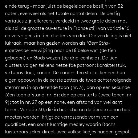
einde terug – maar juist de begeleidende baslijn van 32
noten, evenveel als het totale aantal delen. De dertig
variaties zijn allereerst verdeeld in twee grote delen met
als spil de grootse ouverture in Franse stijl van variatie 16,
en vervolgens in tien clusters van drie. Die verdeling is niet
lukraak, maar kan gezien worden als
‘Gemüths-
ergetzende’
verwijzing naar de Bijbelse wet (de tien
geboden) en Gods wezen (de drie-eenheid). De tien
clusters volgen telkens hetzelfde patroon: karakterstuk,
virtuoos duet, canon. De canons ten slotte, kennen hun
eigen opbouw: in de eerste zetten de twee achtervolgende
stemmen in op dezelfde toon (nr. 3); dan op een secunde
(één toon afstand, nr. 6); dan op een terts (twee tonen, nr.
9); tot in nr. 27 op een none, een afstand van wel acht
tonen. Variatie 30, die in het schema de tiende canon had
moeten worden, krijgt de verrassende vorm van een
quodlibet, een soort luchtige medley waarin Bachs
luisteraars zeker direct twee volkse liedjes hadden gespot.