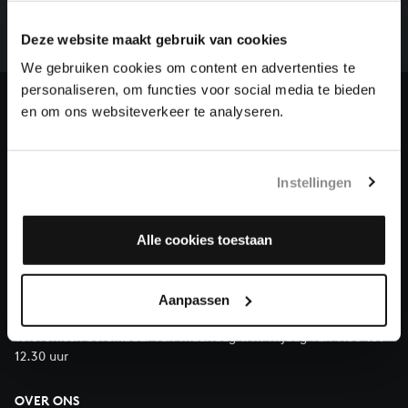
het gehele oeuvre van Bach online staat. Dit redden
we niet zonder financiële steun van donateurs. Help
Deze website maakt gebruik van cookies
ons de muzikale nalatenschap van Bach te voltooien
We gebruiken cookies om content en advertenties te
en steun ons met een gift!
personaliseren, om functies voor social media te bieden
en om ons websiteverkeer te analyseren.
Doneren
Over All of Bach
Instellingen
Alle cookies toestaan
VRAGEN?
E.
info@bachvereniging.nl
Aanpassen
T.
030 - 251 3413
Telefonisch bereikbaar van maandag t/m vrijdag van 9.30 tot
12.30 uur
OVER ONS