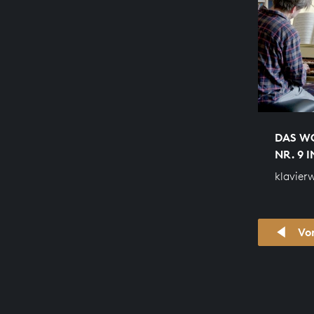
DAS WO
NR. 9 
klavier
Vo