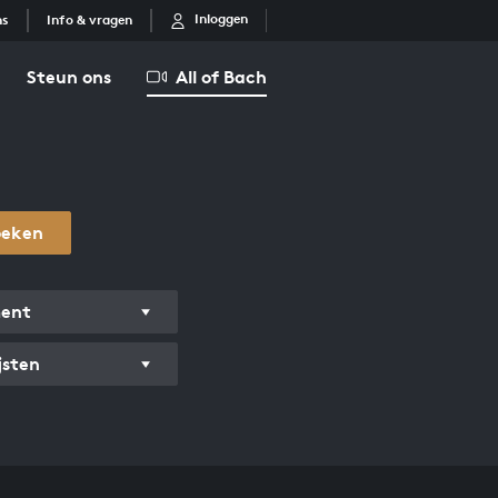
Inloggen
ns
Info & vragen
Steun ons
All of Bach
oeken
ment
jsten