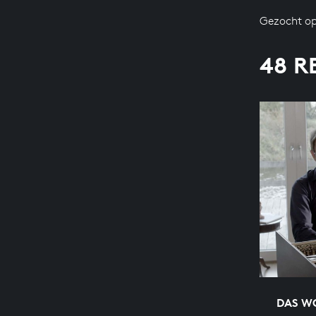
Gezocht op
48 R
DAS WO