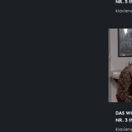
NR. 5 
klavier
DAS WO
NR. 3 
klavier