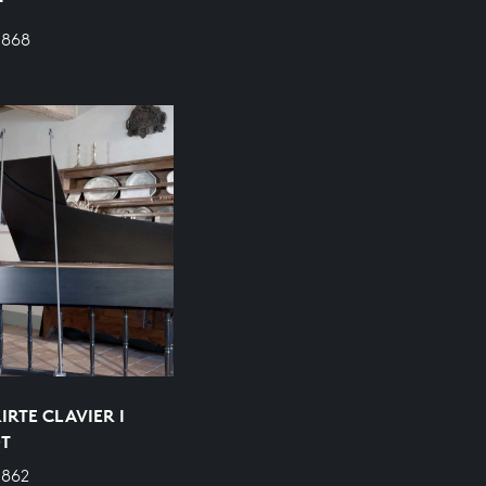
T
 868
RTE CLAVIER I
OT
 862