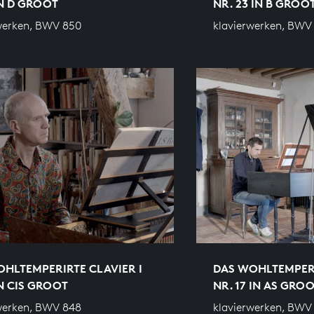
IN D GROOT
NR. 23 IN B GROO
werken, BWV 850
klavierwerken, BWV
HLTEMPERIRTE CLAVIER I
DAS WOHLTEMPERI
IN CIS GROOT
NR. 17 IN AS GRO
werken, BWV 848
klavierwerken, BWV