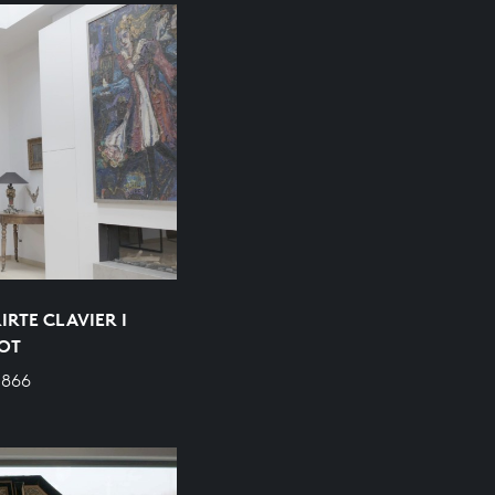
RTE CLAVIER I
OOT
 866