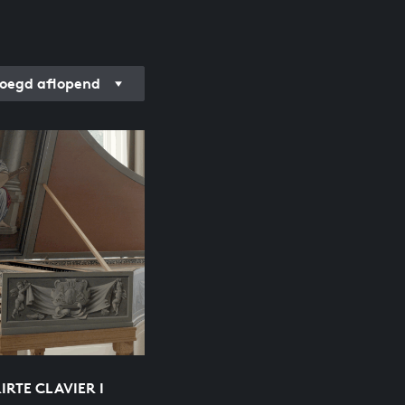
oegd aflopend
RTE CLAVIER I