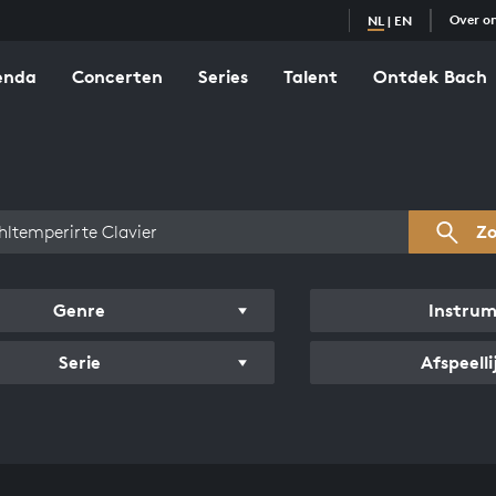
Over o
NL
|
EN
enda
Concerten
Series
Talent
Ontdek Bach
zicht werken
Z
Genre
Instru
Serie
Afspeelli