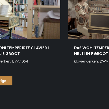
HLTEMPERIRTE CLAVIER I
DAS WOHLTEMPERI
IN E GROOT
NR. 11 IN F GROOT
werken, BWV 854
klavierwerken, BWV
rige