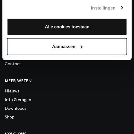
Telefonisch bereikbaar van maandag t/m vrijdag van 9.30 tot
Instellingen
12.30 uur
Alle cookies toestaan
OVER ONS
Organisatie
Vacatures
Aanpassen
Steun ons
Contact
MEER WETEN
Nieuws
Info & vragen
Downloads
Shop
VOLG ONS