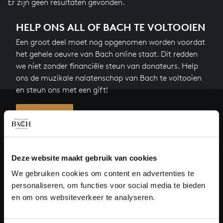
Er zijn geen resultaten gevonden.
HELP ONS ALL OF BACH TE VOLTOOIEN
Een groot deel moet nog opgenomen worden voordat
het gehele oeuvre van Bach online staat. Dit redden
we niet zonder financiële steun van donateurs. Help
ons de muzikale nalatenschap van Bach te voltooien
en steun ons met een gift!
Doneren
Over All of Bach
Deze website maakt gebruik van cookies
We gebruiken cookies om content en advertenties te
personaliseren, om functies voor social media te bieden
VRAGEN?
en om ons websiteverkeer te analyseren.
E.
info@bachvereniging.nl
T.
030 - 251 3413