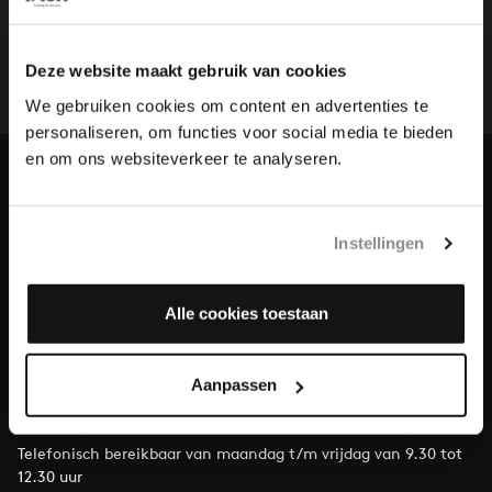
Een groot deel moet nog opgenomen worden voordat
het gehele oeuvre van Bach online staat. Dit redden
Deze website maakt gebruik van cookies
we niet zonder financiële steun van donateurs. Help
We gebruiken cookies om content en advertenties te
ons de muzikale nalatenschap van Bach te voltooien
personaliseren, om functies voor social media te bieden
en steun ons met een gift!
en om ons websiteverkeer te analyseren.
Doneren
Over All of Bach
Instellingen
Alle cookies toestaan
VRAGEN?
Aanpassen
E.
info@bachvereniging.nl
T.
030 - 251 3413
Telefonisch bereikbaar van maandag t/m vrijdag van 9.30 tot
12.30 uur