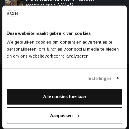
liederen en aria's, BWV 452
HELP ONS ALL OF BACH TE VOLTOOIEN
Deze website maakt gebruik van cookies
Een groot deel moet nog opgenomen worden voordat
We gebruiken cookies om content en advertenties te
het gehele oeuvre van Bach online staat. Dit redden
personaliseren, om functies voor social media te bieden
we niet zonder financiële steun van donateurs. Help
en om ons websiteverkeer te analyseren.
ons de muzikale nalatenschap van Bach te voltooien
en steun ons met een gift!
Doneren
Instellingen
Over All of Bach
Alle cookies toestaan
Aanpassen
VRAGEN?