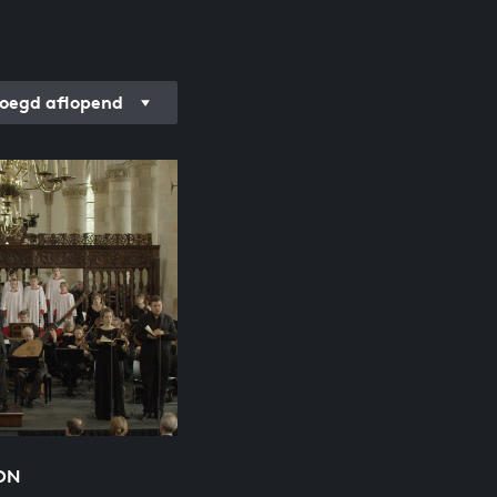
oegd aflopend
ON