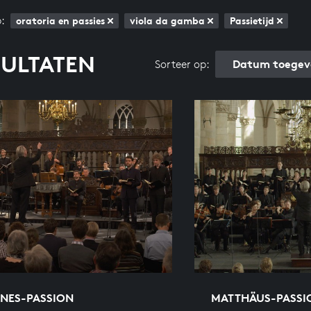
:
oratoria en passies
viola da gamba
Passietijd
SULTATEN
Datum toegev
Sorteer op:
NES-PASSION
MATTHÄUS-PASSI