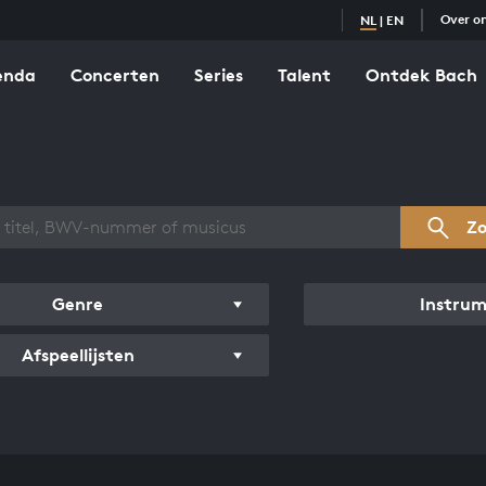
Over o
NL
|
EN
enda
Concerten
Series
Talent
Ontdek Bach
zicht werken
Z
Genre
Instru
Afspeellijsten