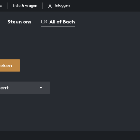
Inloggen
ns
Info & vragen
Steun ons
All of Bach
oeken
ment