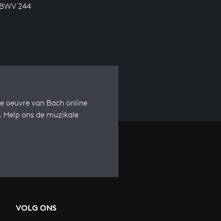
, BWV 244
e oeuvre van Bach online
s. Help ons de muzikale
VOLG ONS