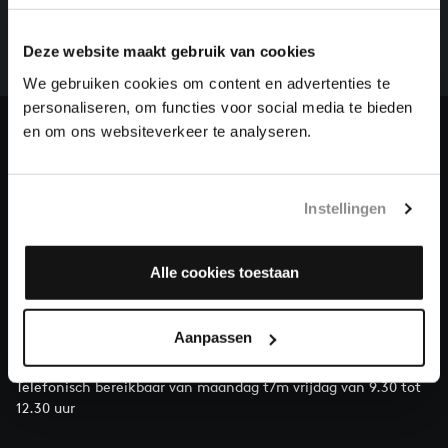
Een groot deel moet nog opgenomen worden voordat
het gehele oeuvre van Bach online staat. Dit redden
we niet zonder financiële steun van donateurs. Help
Deze website maakt gebruik van cookies
ons de muzikale nalatenschap van Bach te voltooien
We gebruiken cookies om content en advertenties te
en steun ons met een gift!
personaliseren, om functies voor social media te bieden
en om ons websiteverkeer te analyseren.
Doneren
Over All of Bach
Instellingen
Alle cookies toestaan
VRAGEN?
E.
info@bachvereniging.nl
Aanpassen
T.
030 - 251 3413
Telefonisch bereikbaar van maandag t/m vrijdag van 9.30 tot
12.30 uur