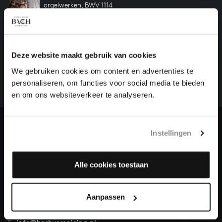
orgelwerken, BWV 1114
HELP ONS ALL OF BACH TE VOLTOOIEN
Deze website maakt gebruik van cookies
Een groot deel moet nog opgenomen worden voordat
We gebruiken cookies om content en advertenties te
het gehele oeuvre van Bach online staat. Dit redden
personaliseren, om functies voor social media te bieden
we niet zonder financiële steun van donateurs. Help
en om ons websiteverkeer te analyseren.
ons de muzikale nalatenschap van Bach te voltooien
en steun ons met een gift!
Doneren
Instellingen
Over All of Bach
Alle cookies toestaan
Aanpassen
VRAGEN?