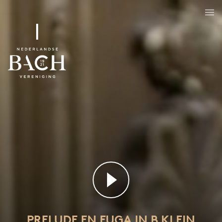
Prelude en fuga in b klein
BWV 544
PRELUDE EN FUGA IN B KLEIN