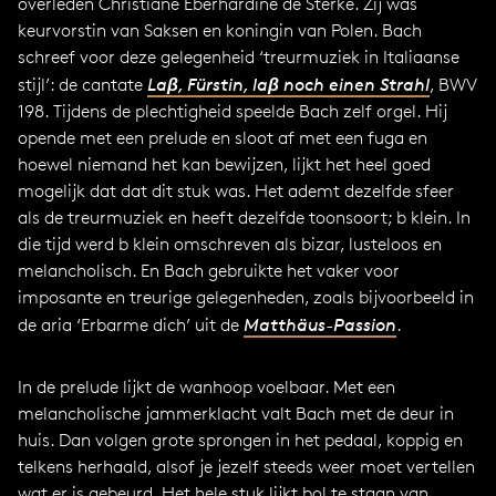
overleden Christiane Eberhardine de Sterke. Zij was
keurvorstin van Saksen en koningin van Polen. Bach
schreef voor deze gelegenheid ‘treurmuziek in Italiaanse
stijl’: de cantate
Laβ, Fürstin, laβ noch einen Strahl
, BWV
198. Tijdens de plechtigheid speelde Bach zelf orgel. Hij
opende met een prelude en sloot af met een fuga en
hoewel niemand het kan bewijzen, lijkt het heel goed
mogelijk dat dat dit stuk was. Het ademt dezelfde sfeer
als de treurmuziek en heeft dezelfde toonsoort; b klein. In
die tijd werd b klein omschreven als bizar, lusteloos en
melancholisch. En Bach gebruikte het vaker voor
imposante en treurige gelegenheden, zoals bijvoorbeeld in
de aria ‘Erbarme dich’ uit de
Matthäus-Passion
.
In de prelude lijkt de wanhoop voelbaar. Met een
melancholische jammerklacht valt Bach met de deur in
huis. Dan volgen grote sprongen in het pedaal, koppig en
telkens herhaald, alsof je jezelf steeds weer moet vertellen
wat er is gebeurd. Het hele stuk lijkt bol te staan van