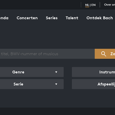
Over o
NL
|
EN
enda
Concerten
Series
Talent
Ontdek Bach
zicht werken
Z
Genre
Instru
Serie
Afspeelli