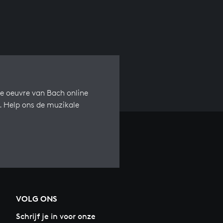
e oeuvre van Bach online
s. Help ons de muzikale
VOLG ONS
Schrijf je in voor onze