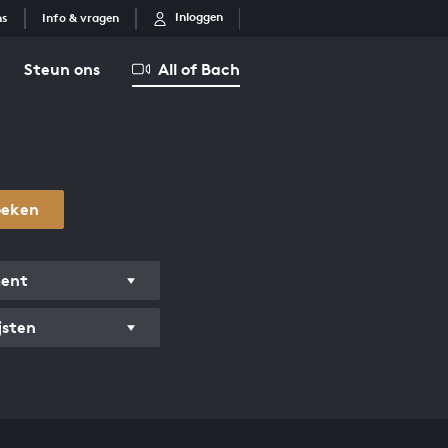
Inloggen
ns
Info & vragen
Steun ons
All of Bach
oeken
ment
jsten