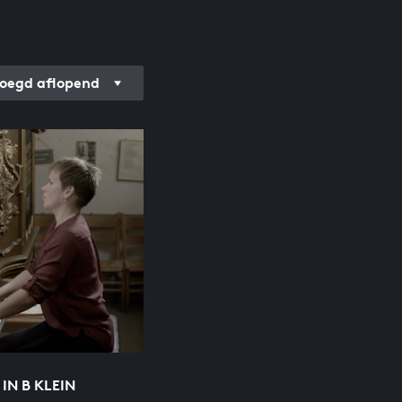
oegd aflopend
IN B KLEIN