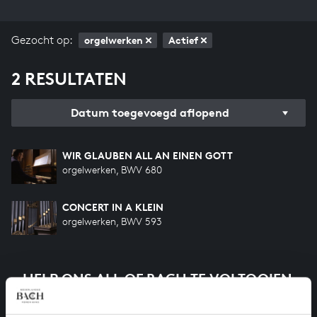
Gezocht op:
orgelwerken
Actief
2 RESULTATEN
Datum toegevoegd aflopend
WIR GLAUBEN ALL AN EINEN GOTT
orgelwerken, BWV 680
CONCERT IN A KLEIN
orgelwerken, BWV 593
HELP ONS ALL OF BACH TE VOLTOOIEN
Een groot deel moet nog opgenomen worden voordat
het gehele oeuvre van Bach online staat. Dit redden