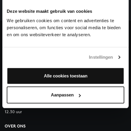
we niet zonder financiële steun van donateurs. Help
Deze website maakt gebruik van cookies
ons de muzikale nalatenschap van Bach te voltooien
We gebruiken cookies om content en advertenties te
en steun ons met een gift!
personaliseren, om functies voor social media te bieden
en om ons websiteverkeer te analyseren.
Doneren
Over All of Bach
Instellingen
Alle cookies toestaan
VRAGEN?
E.
info@bachvereniging.nl
T.
030 - 251 3413
Aanpassen
Telefonisch bereikbaar van maandag t/m vrijdag van 9.30 tot
12.30 uur
OVER ONS