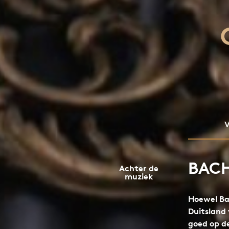
V
BACH
Achter de
muziek
Hoewel Ba
Duitsland 
goed op d