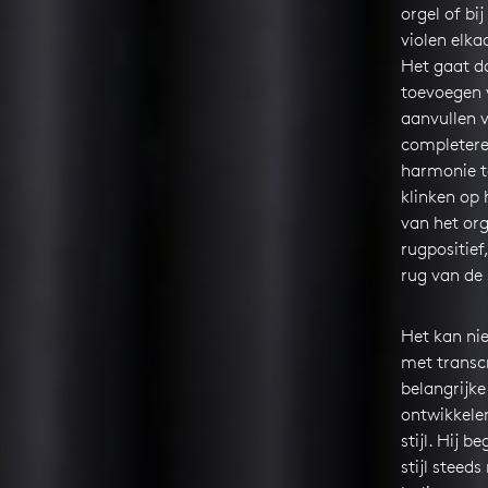
orgel of bi
violen elka
Het gaat 
toevoegen v
aanvullen 
completere
harmonie te
klinken op 
van het org
rugpositief
rug van de 
Het kan ni
met transcr
belangrijke
ontwikkele
stijl. Hij 
stijl steed