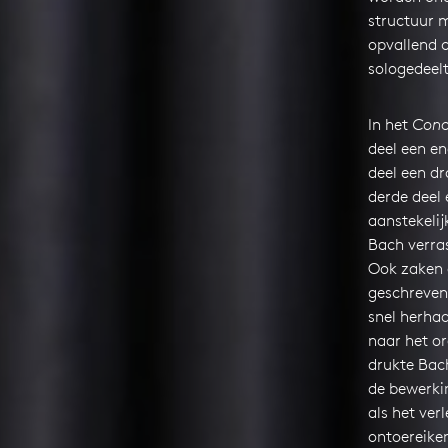
structuur 
opvallend c
sologedeelt
In het
Conce
deel een en
deel een d
derde deel
aanstekelij
Bach verras
Ook zaken di
geschreven
snel herha
naar het or
drukte Bach
de bewerki
als het ver
ontoereike