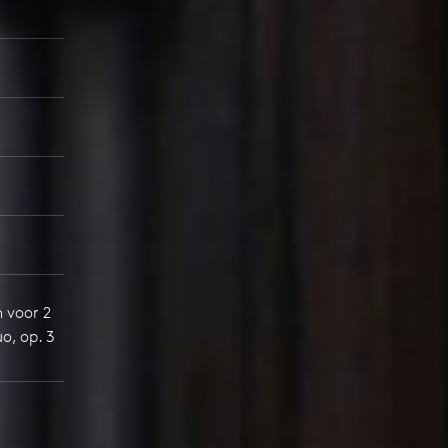
n voor 2
uo, op. 3