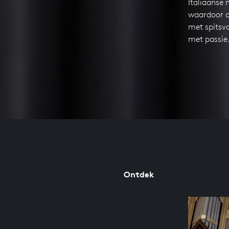
Italiaanse 
waardoor d
met spitsvo
met passi
Ontdek