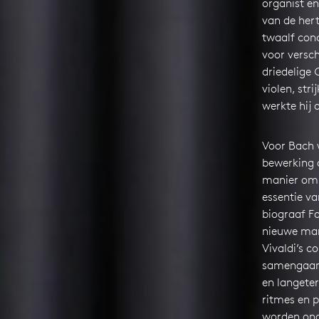
organist e
van de her
twaalf conc
voor versch
driedelige
C
violen, str
werkte hij 
Voor Bach 
bewerking o
manier om 
essentie va
biograaf F
nieuwe man
Vivaldi’s c
samengaan 
en langete
ritmes en 
worden ond