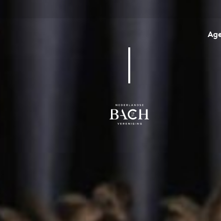
Ag
BWV 59