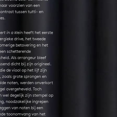
maar voorzien van een
ontrast tussen tutti- en
es.
rt in a klein
heeft het eerste
ergieke drive, het tweede
romerige betovering en het
 een schetterende
kheid. Als arrangeur bleef
send dicht bij zijn origineel.
e de viool op het lijf zijn
, zoals grote sprongen en
alde noten, werden onverkort
gel overgeheveld. Toch
 wel degelijk zijn stempel op
ng, noodzakelijke ingrepen
leggen van noten bij een
nde toonomvang van het