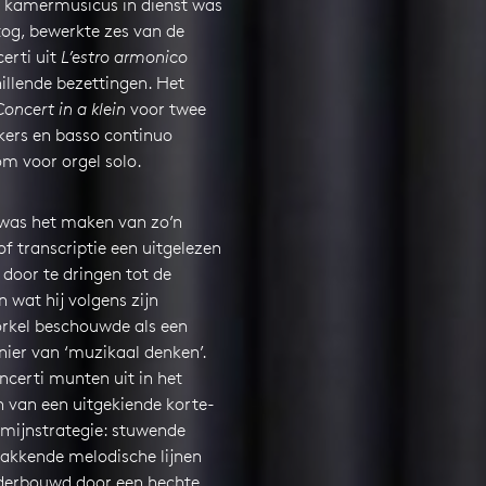
n kamermusicus in dienst was
tog, bewerkte zes van de
erti uit
L’estro armonico
illende bezettingen. Het
oncert in a klein
voor twee
ijkers en basso continuo
om voor orgel solo.
was het maken van zo’n
f transcriptie een uitgelezen
door te dringen tot de
n wat hij volgens zijn
orkel beschouwde als een
ier van ‘muzikaal denken’.
oncerti munten uit in het
van een uitgekiende korte-
rmijnstrategie: stuwende
pakkende melodische lijnen
erbouwd door een hechte