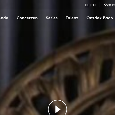
Over o
NL
|
EN
enda
Concerten
Series
Talent
Ontdek Bach
Concert in a klein
3