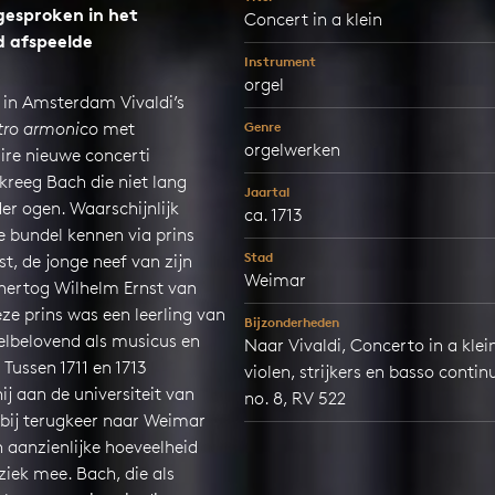
gesproken in het
Concert in a klein
d afspeelde
Instrument
orgel
1 in Amsterdam Vivaldi’s
stro armonico
met
Genre
orgelwerken
ire nieuwe concerti
kreeg Bach die niet lang
Jaartal
er ogen. Waarschijnlijk
ca. 1713
de bundel kennen via prins
Stad
t, de jonge neef van zijn
Weimar
hertog Wilhelm Ernst van
ze prins was een leerling van
Bijzonderheden
elbelovend als musicus en
Naar Vivaldi, Concerto in a klei
Tussen 1711 en 1713
violen, strijkers en basso contin
ij aan de universiteit van
no. 8, RV 522
 bij terugkeer naar Weimar
 aanzienlijke hoeveelheid
iek mee. Bach, die als