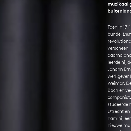
muzikaal 
buitenlan
Toen in 171
bundel
L’e
revolutiona
verscheen, 
daarna ond
leerde hij 
Johann Erns
werkgever 
Weimar. De
Bach en ve
componist. 
studeerde h
Utrecht en
nam hij een
nieuwe muz