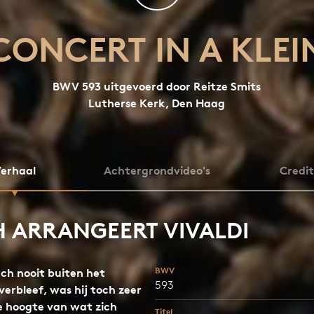
CONCERT IN A KLEI
BWV 593 uitgevoerd door Reitze Smits
Lutherse Kerk, Den Haag
erhaal
Achtergrondvideo's
Credit
 ARRANGEERT VIVALDI
BWV
ch nooit buiten het
593
verbleef, was hij toch zeer
e hoogte van wat zich
Titel