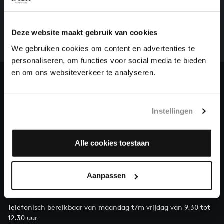
Een groot deel moet nog opgenomen worden voordat
het gehele oeuvre van Bach online staat. Dit redden
Deze website maakt gebruik van cookies
we niet zonder financiële steun van donateurs. Help
We gebruiken cookies om content en advertenties te
ons de muzikale nalatenschap van Bach te voltooien
personaliseren, om functies voor social media te bieden
en steun ons met een gift!
en om ons websiteverkeer te analyseren.
Doneren
Over All of Bach
Instellingen
Alle cookies toestaan
VRAGEN?
Aanpassen
E.
info@bachvereniging.nl
T.
030 - 251 3413
Telefonisch bereikbaar van maandag t/m vrijdag van 9.30 tot
12.30 uur