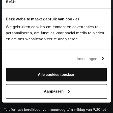
HELP ONS ALL OF BACH TE VOLTOOIEN
Een groot deel moet nog opgenomen worden voordat
het gehele oeuvre van Bach online staat. Dit redden
Deze website maakt gebruik van cookies
we niet zonder financiële steun van donateurs. Help
We gebruiken cookies om content en advertenties te
ons de muzikale nalatenschap van Bach te voltooien
personaliseren, om functies voor social media te bieden
en steun ons met een gift!
en om ons websiteverkeer te analyseren.
Doneren
Instellingen
Over All of Bach
Alle cookies toestaan
VRAGEN?
Aanpassen
E.
info@bachvereniging.nl
T.
030 - 251 3413
Telefonisch bereikbaar van maandag t/m vrijdag van 9.30 tot