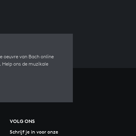
e oeuvre van Bach online
s. Help ons de muzikale
VOLG ONS
Schrijf je in voor onze