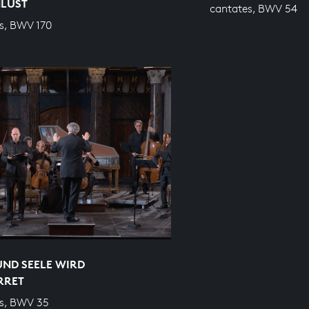
NLUST
cantates, BWV 54
s, BWV 170
UND SEELE WIRD
RRET
s, BWV 35