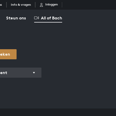
Inloggen
ns
Info & vragen
Steun ons
All of Bach
oeken
ment