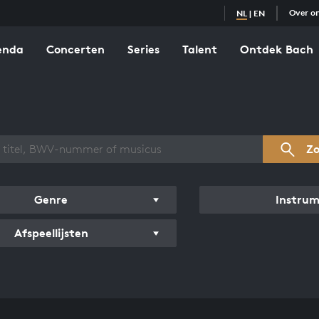
Over o
NL
|
EN
enda
Concerten
Series
Talent
Ontdek Bach
zicht werken
Z
Genre
Instru
Afspeellijsten