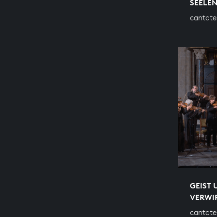
SEELE
cantate
GEIST 
VERWI
cantate