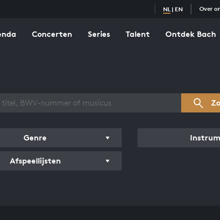
Over o
NL
|
EN
enda
Concerten
Series
Talent
Ontdek Bach
zicht werken
Z
Genre
Instru
Afspeellijsten