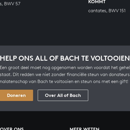
ÖMMT
s, BWV 57
cantates, BWV 151
HELP ONS ALL OF BACH TE VOLTOOIEN
Een groot deel moet nog opgenomen worden voordat het gehel
staat. Dit redden we niet zonder financiële steun van donateur
nalatenschap van Bach te voltooien en steun ons met een gift!
Doneren
Over All of Bach
OVER ONS
MEER WETEN