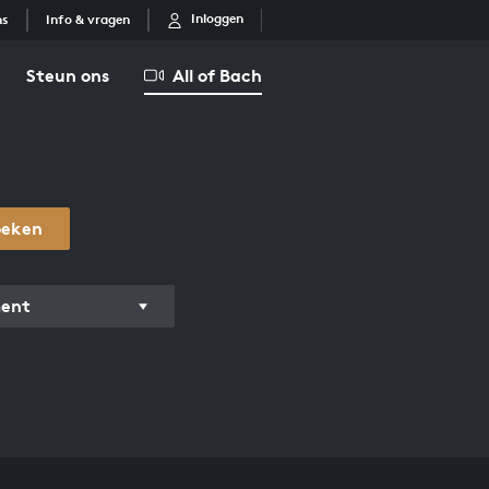
Inloggen
ns
Info & vragen
Steun ons
All of Bach
oeken
ment