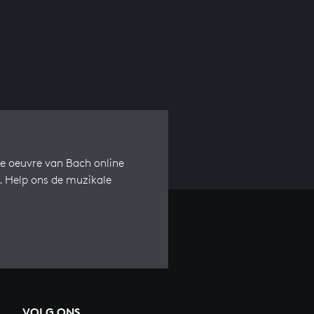
e oeuvre van Bach online
s. Help ons de muzikale
VOLG ONS