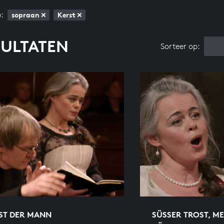
:
sopraan
Kerst
SULTATEN
Sorteer op:
IST DER MANN
SÜSSER TROST, MEI