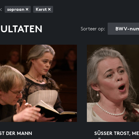
:
sopraan
Kerst
SULTATEN
BWV-num
Sorteer op:
IST DER MANN
SÜSSER TROST, MEI