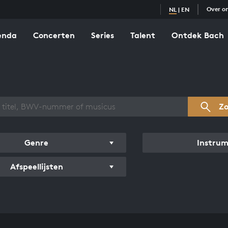
Over o
NL
|
EN
enda
Concerten
Series
Talent
Ontdek Bach
zicht werken
Z
Genre
Instru
Afspeellijsten