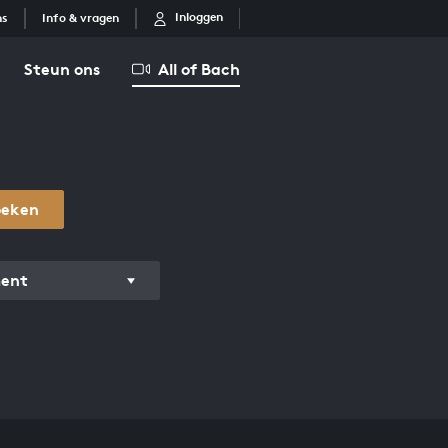
Inloggen
ns
Info & vragen
Steun ons
All of Bach
oeken
ment