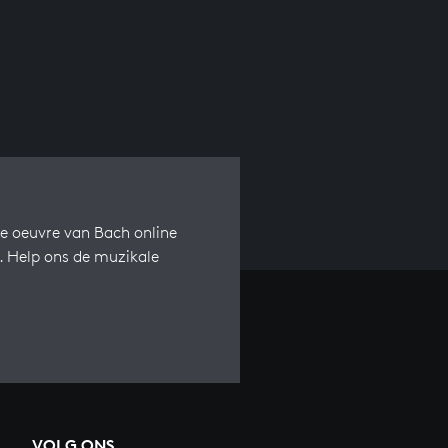
e oeuvre van Bach online
s. Help ons de muzikale
VOLG ONS