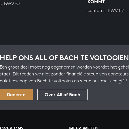
ÖMMT
s, BWV 57
cantates, BWV 151
HELP ONS ALL OF BACH TE VOLTOOIEN
Een groot deel moet nog opgenomen worden voordat het gehel
staat. Dit redden we niet zonder financiële steun van donateur
nalatenschap van Bach te voltooien en steun ons met een gift!
Doneren
Over All of Bach
OVER ONS
MEER WETEN