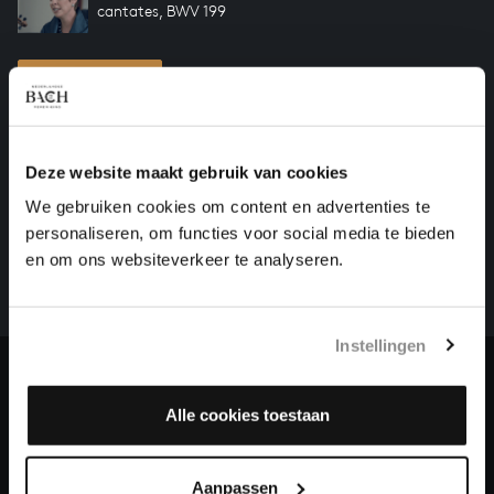
cantates, BWV 199
Vorige
Deze website maakt gebruik van cookies
HELP ONS ALL OF BACH TE VOLTOOIEN
We gebruiken cookies om content en advertenties te
Een groot deel moet nog opgenomen worden voordat
personaliseren, om functies voor social media te bieden
het gehele oeuvre van Bach online staat. Dit redden
en om ons websiteverkeer te analyseren.
we niet zonder financiële steun van donateurs. Help
ons de muzikale nalatenschap van Bach te voltooien
en steun ons met een gift!
Instellingen
Doneren
Alle cookies toestaan
Over All of Bach
Aanpassen