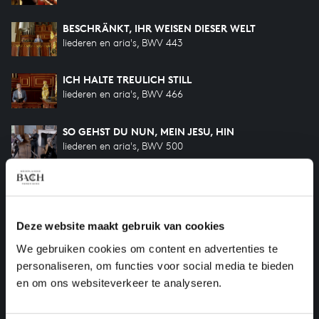
BESCHRÄNKT, IHR WEISEN DIESER WELT
liederen en aria's, BWV 443
ICH HALTE TREULICH STILL
liederen en aria's, BWV 466
SO GEHST DU NUN, MEIN JESU, HIN
liederen en aria's, BWV 500
VERGISS MEIN NICHT, VERGISS MEIN NICHT
liederen en aria's, BWV 505
Deze website maakt gebruik van cookies
DIR, DIR JEHOVA, WILL ICH SINGEN
We gebruiken cookies om content en advertenties te
liederen en aria's, BWV 452
personaliseren, om functies voor social media te bieden
en om ons websiteverkeer te analyseren.
KOMM, SÜSSER TOD, KOMM, SEL’GE RUH’!
liederen en aria's, BWV 478