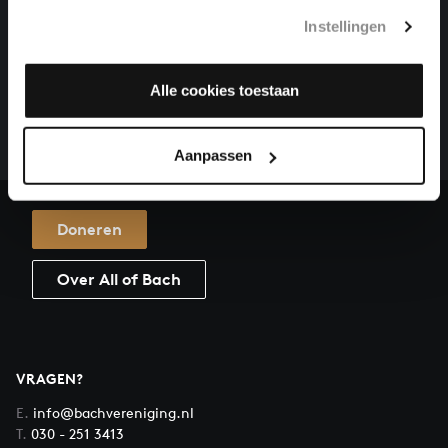
Instellingen
HELP ONS ALL OF BACH TE VOLTOOIEN
Een groot deel moet nog opgenomen worden voordat
Alle cookies toestaan
het gehele oeuvre van Bach online staat. Dit redden
we niet zonder financiële steun van donateurs. Help
Aanpassen
ons de muzikale nalatenschap van Bach te voltooien
en steun ons met een gift!
Doneren
Over All of Bach
VRAGEN?
E.
info@bachvereniging.nl
T.
030 - 251 3413