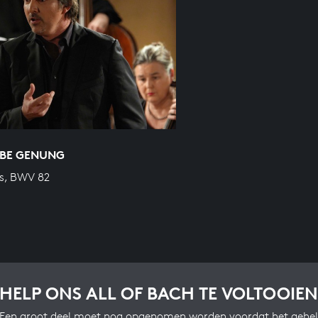
ABE GENUNG
s, BWV 82
HELP ONS ALL OF BACH TE VOLTOOIEN
Een groot deel moet nog opgenomen worden voordat het gehel