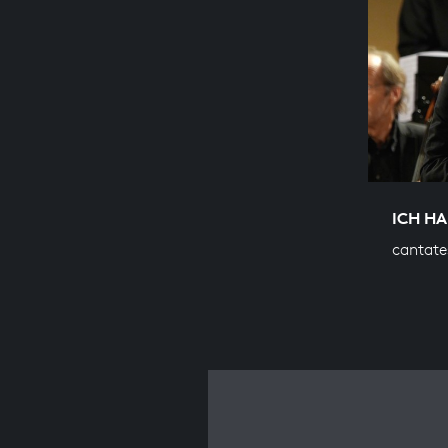
ICH H
cantate