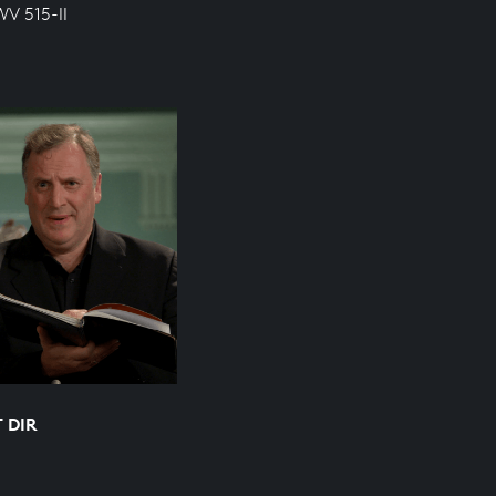
WV 515-II
T DIR