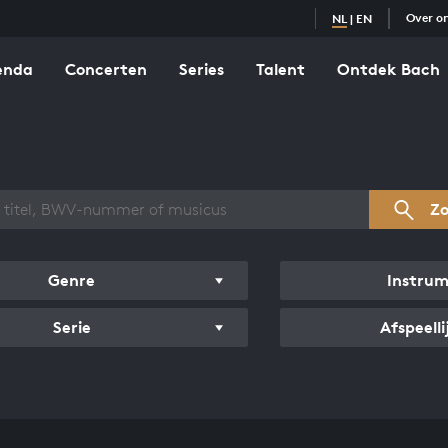
Over o
NL
|
EN
enda
Concerten
Series
Talent
Ontdek Bach
zicht werken
Z
Genre
Instru
Serie
Afspeelli