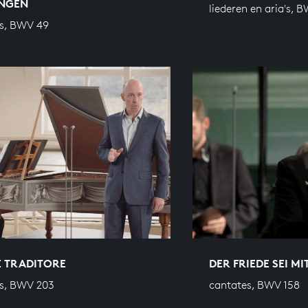
NGEN
liederen en aria's, B
s, BWV 49
 TRADITORE
DER FRIEDE SEI MI
s, BWV 203
cantates, BWV 158