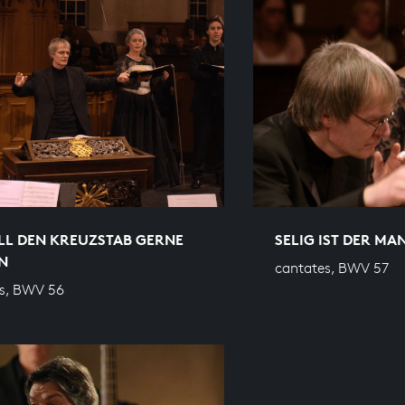
LL DEN KREUZSTAB GERNE
SELIG IST DER MA
N
cantates, BWV 57
s, BWV 56