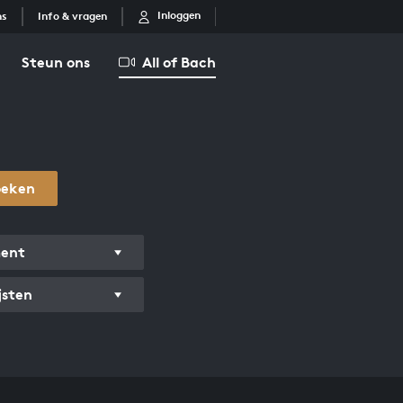
Inloggen
ns
Info & vragen
Steun ons
All of Bach
oeken
ment
jsten